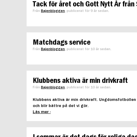
Tack för året och Gott Nytt År från
Från
Bajenbloggen
, publicerat för 9 år sedan.
Matchdags service
Från
Bajenbloggen
, publicerat för 10 år sedan.
Klubbens aktiva är min drivkraft
Från
Bajenbloggen
, publicerat för 10 år sedan.
Klubbens aktiva är min drivkraft. Ungdomsfotbollen vi
och blir bättre på det vi gör.
Läs mer ›