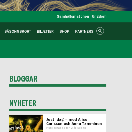
Samhällsmatchen
Ungdom
SÄSONGSKORT
BILJETTER
SHOP
PARTNERS
BLOGGAR
NYHETER
Just idag – med Alice
Carlsson och Anna Tamminen
Publicerades för 2 år sedan