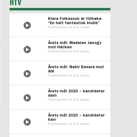
HTV
Klara Folkesson är tillbaka:
“En helt fantastisk klubb”
Publicerades för 2 år sedan
Årets mål: Madelen Janogy
mot Häcken
Publicerades för 2 år sedan
Årets mål: Nahir Besara mot
AIK
Publicerades för 2 år sedan
Årets mål 2023 – kandidater
dam
Publicerades för 2 år sedan
Årets mål 2023 – kandidater
herr
Publicerades för 2 år sedan