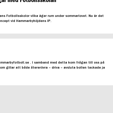
agar med Fotbollsskolan
ens Fotbollsskolor vilka äger rum under sommarlovet. Nu är det
 koncept vid Hammarbyhöjdens IP.
mmarbyfotboll.se . I samband med detta kom frågan till oss på
om gillar att både återerövra – driva – avsluta bollen tackade ja