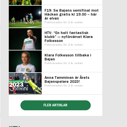
F19: Se Bajens semifinal mot
Häcken gratis kl 19.00 – här
är elvan
Publicerades för 2 år sedan
HTV: “En helt fantastisk
klubb” — nyförvärvet Klara
Folkesson
Publicerades för 2 år sedan
Klara Folkesson tillbaka i
Bajen
Publicerades för 2 år sedan
Anna Tamminen är Årets
Bajenspelare 2023!
Publicerades för 2 år sedan
FLER ARTIKLAR