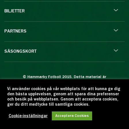
BILJETTER
PARTNERS
SÄSONGSKORT
© Hammarby Fotboll 2015. Detta material är
skyddat enligt lagen om upphovsrätt.
Vi använder cookies på vår webbplats för att kunna ge dig
Eftertryck eller annan kopiering är förbjuden.
den bästa upplevelsen, genom att spara dina preferenser
Citera oss gärna men ange källan:
och besök på webbplatsen. Genom att acceptera cookies,
ger du ditt medtycke till samtliga cookies.
www.hammarbyfotboll.se. Ansvarig utgivare:
Love Gustafsson.
Cookie-inställningar
Acceptera Cookies