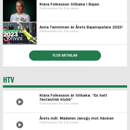
Klara Folkesson tillbaka i Bajen
Publicerades för 2 år sedan
Anna Tamminen är Årets Bajenspelare 2023!
Publicerades för 2 år sedan
FLER ARTIKLAR
HTV
Klara Folkesson är tillbaka: “En helt
fantastisk klubb”
Publicerades för 2 år sedan
Årets mål: Madelen Janogy mot Häcken
Publicerades för 2 år sedan