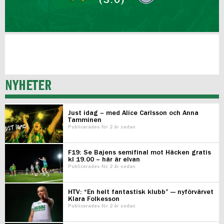
(3:0)
NYHETER
Just idag – med Alice Carlsson och Anna
Tamminen
Publicerades för 2 år sedan
F19: Se Bajens semifinal mot Häcken gratis
kl 19.00 – här är elvan
Publicerades för 2 år sedan
HTV: “En helt fantastisk klubb” — nyförvärvet
Klara Folkesson
Publicerades för 2 år sedan