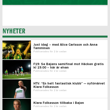
NYHETER
Just idag – med Alice Carlsson och Anna
Tamminen
Publicerades för 2 år sedan
F19: Se Bajens semifinal mot Häcken gratis
kl 19.00 – här är elvan
Publicerades för 2 år sedan
HTV: “En helt fantastisk klubb” — nyförvärvet
Klara Folkesson
Publicerades för 2 år sedan
Klara Folkesson tillbaka i Bajen
Publicerades för 2 år sedan