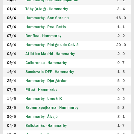
24/3
Hammarby - Brommapojkarna
3 - 1
FUTSAL DAM
01/4
Täby (A-lag) - Hammarby
3 - 4
06/4
Hammarby - Son Sardina
16 - 0
07/4
Hammarby - Real Betis
1 - 1
07/4
Benfica - Hammarby
2 - 2
08/4
Hammarby - Platges de Calvià
20 - 0
08/4
Atlético Madrid - Hammarby
2 - 0
09/4
Collerense - Hammarby
0 - 7
16/4
Sundsvalls DFF - Hammarby
1 - 8
25/4
Hammarby - Djurgården
5 - 0
07/5
Piteå - Hammarby
0 - 7
14/5
Hammarby - Umeå IK
2 - 2
23/5
Brommapojkarna - Hammarby
5 - 3
30/5
Hammarby - Älvsjö
8 - 1
04/6
Bollstanäs - Hammarby
1 - 7