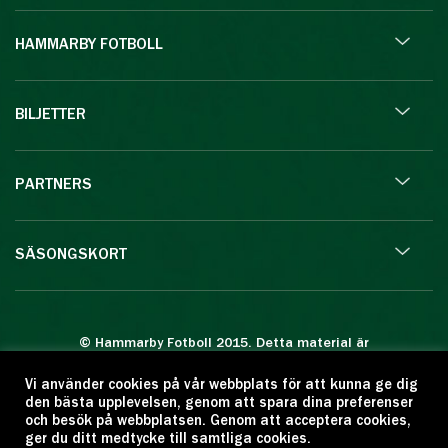
HAMMARBY FOTBOLL
BILJETTER
PARTNERS
SÄSONGSKORT
© Hammarby Fotboll 2015. Detta material är
skyddat enligt lagen om upphovsrätt.
Vi använder cookies på vår webbplats för att kunna ge dig
Eftertryck eller annan kopiering är förbjuden.
den bästa upplevelsen, genom att spara dina preferenser
Citera oss gärna men ange källan:
och besök på webbplatsen. Genom att acceptera cookies,
ger du ditt medtycke till samtliga cookies.
www.hammarbyfotboll.se. Ansvarig utgivare: