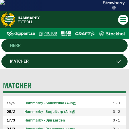
HERR
DAM
MATCHER
HTFF
SPELARE
MATCHER
P19
12/2
Hammarby - Sollentuna (A-lag)
1 - 3
F19
25/2
Hammarby - Segeltorp (A-lag)
3 - 2
FUTSAL HERR
17/3
Hammarby - Djurgården
3 - 1