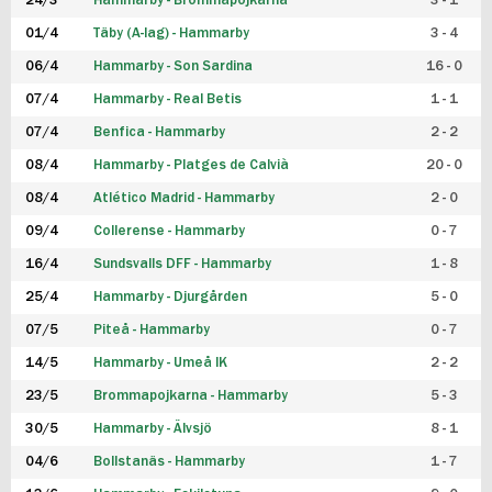
24/3
Hammarby - Brommapojkarna
3 - 1
FUTSAL DAM
01/4
Täby (A-lag) - Hammarby
3 - 4
06/4
Hammarby - Son Sardina
16 - 0
07/4
Hammarby - Real Betis
1 - 1
07/4
Benfica - Hammarby
2 - 2
08/4
Hammarby - Platges de Calvià
20 - 0
08/4
Atlético Madrid - Hammarby
2 - 0
09/4
Collerense - Hammarby
0 - 7
16/4
Sundsvalls DFF - Hammarby
1 - 8
25/4
Hammarby - Djurgården
5 - 0
07/5
Piteå - Hammarby
0 - 7
14/5
Hammarby - Umeå IK
2 - 2
23/5
Brommapojkarna - Hammarby
5 - 3
30/5
Hammarby - Älvsjö
8 - 1
04/6
Bollstanäs - Hammarby
1 - 7