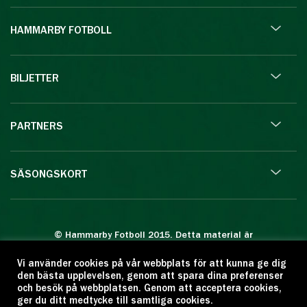
HAMMARBY FOTBOLL
BILJETTER
PARTNERS
SÄSONGSKORT
© Hammarby Fotboll 2015. Detta material är
skyddat enligt lagen om upphovsrätt.
Vi använder cookies på vår webbplats för att kunna ge dig
Eftertryck eller annan kopiering är förbjuden.
den bästa upplevelsen, genom att spara dina preferenser
Citera oss gärna men ange källan:
och besök på webbplatsen. Genom att acceptera cookies,
ger du ditt medtycke till samtliga cookies.
www.hammarbyfotboll.se. Ansvarig utgivare: