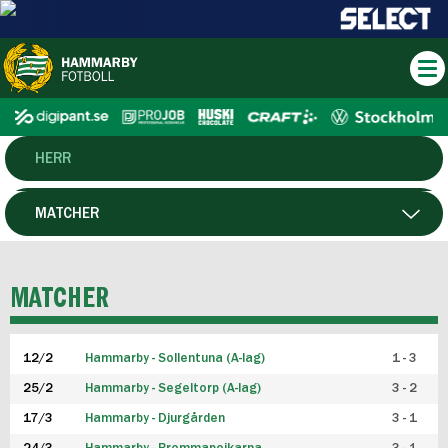
HERR
DAM
MATCHER
HTFF
SPELARE
MATCHER
P19
12/2
Hammarby - Sollentuna (A-lag)
1 - 3
F19
25/2
Hammarby - Segeltorp (A-lag)
3 - 2
FUTSAL HERR
17/3
Hammarby - Djurgården
3 - 1