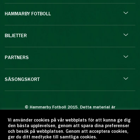
HAMMARBY FOTBOLL
BILJETTER
PARTNERS
SÄSONGSKORT
© Hammarby Fotboll 2015. Detta material är
skyddat enligt lagen om upphovsrätt.
Vi använder cookies på vår webbplats för att kunna ge dig
Eftertryck eller annan kopiering är förbjuden.
den bästa upplevelsen, genom att spara dina preferenser
Citera oss gärna men ange källan:
och besök på webbplatsen. Genom att acceptera cookies,
ger du ditt medtycke till samtliga cookies.
www.hammarbyfotboll.se. Ansvarig utgivare: