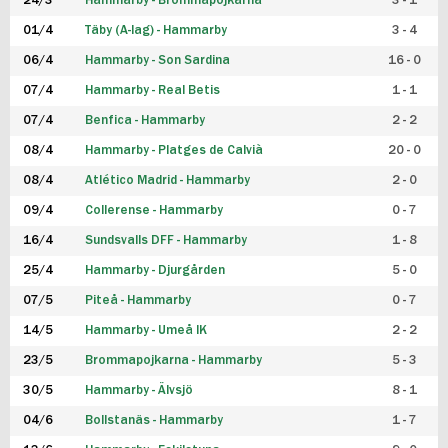
24/3
Hammarby - Brommapojkarna
3 - 1
FUTSAL DAM
01/4
Täby (A-lag) - Hammarby
3 - 4
06/4
Hammarby - Son Sardina
16 - 0
07/4
Hammarby - Real Betis
1 - 1
07/4
Benfica - Hammarby
2 - 2
08/4
Hammarby - Platges de Calvià
20 - 0
08/4
Atlético Madrid - Hammarby
2 - 0
09/4
Collerense - Hammarby
0 - 7
16/4
Sundsvalls DFF - Hammarby
1 - 8
25/4
Hammarby - Djurgården
5 - 0
07/5
Piteå - Hammarby
0 - 7
14/5
Hammarby - Umeå IK
2 - 2
23/5
Brommapojkarna - Hammarby
5 - 3
30/5
Hammarby - Älvsjö
8 - 1
04/6
Bollstanäs - Hammarby
1 - 7