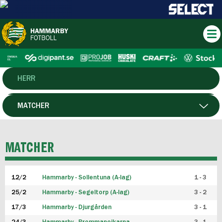
HERR
DAM
MATCHER
HTFF
SPELARE
MATCHER
P19
12/2
Hammarby - Sollentuna (A-lag)
1 - 3
F19
25/2
Hammarby - Segeltorp (A-lag)
3 - 2
FUTSAL HERR
17/3
Hammarby - Djurgården
3 - 1