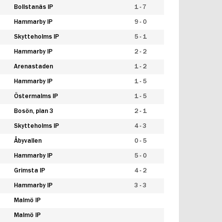
Bollstanäs IP
1 - 7
Hammarby IP
9 - 0
Skytteholms IP
5 - 1
Hammarby IP
2 - 2
Arenastaden
1 - 2
Hammarby IP
1 - 5
Östermalms IP
1 - 5
Bosön, plan 3
2 - 1
Skytteholms IP
4 - 3
Åbyvallen
0 - 5
Hammarby IP
5 - 0
Grimsta IP
4 - 2
Hammarby IP
3 - 3
Malmö IP
Malmö IP