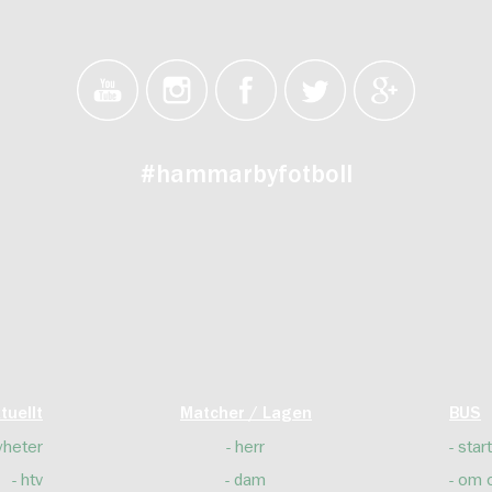
#hammarbyfotboll
tuellt
Matcher / Lagen
BUS
yheter
herr
start
htv
dam
om 