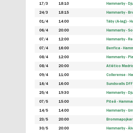
17/3
18:10
Hammarby - Dj
24/3
18:15
Hammarby - B
01/4
14:00
Täby (A-lag) -
06/4
20:00
Hammarby - So
07/4
12:00
Hammarby - Rea
07/4
16:00
Benfica - Ham
08/4
12:00
Hammarby - Pla
08/4
20:00
Atlético Madri
09/4
11:00
Collerense - 
16/4
16:00
Sundsvalls DF
25/4
19:30
Hammarby - Dj
07/5
15:00
Piteå - Hamma
14/5
14:00
Hammarby - Um
23/5
20:00
Brommapojkar
30/5
20:00
Hammarby - Älv