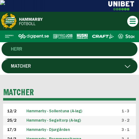
HERR
DAM
MATCHER
HTFF
SPELARE
MATCHER
P19
12/2
Hammarby - Sollentuna (A-lag)
1 - 3
F19
25/2
Hammarby - Segeltorp (A-lag)
3 - 2
FUTSAL HERR
17/3
Hammarby - Djurgården
3 - 1