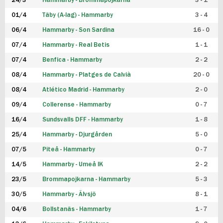
24/3
Hammarby - Brommapojkarna
3 - 1
FUTSAL DAM
01/4
Täby (A-lag) - Hammarby
3 - 4
06/4
Hammarby - Son Sardina
16 - 0
07/4
Hammarby - Real Betis
1 - 1
07/4
Benfica - Hammarby
2 - 2
08/4
Hammarby - Platges de Calvià
20 - 0
08/4
Atlético Madrid - Hammarby
2 - 0
09/4
Collerense - Hammarby
0 - 7
16/4
Sundsvalls DFF - Hammarby
1 - 8
25/4
Hammarby - Djurgården
5 - 0
07/5
Piteå - Hammarby
0 - 7
14/5
Hammarby - Umeå IK
2 - 2
23/5
Brommapojkarna - Hammarby
5 - 3
30/5
Hammarby - Älvsjö
8 - 1
04/6
Bollstanäs - Hammarby
1 - 7