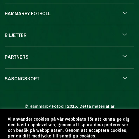
HAMMARBY FOTBOLL
BILJETTER
PARTNERS
SÄSONGSKORT
© Hammarby Fotboll 2015. Detta material är
skyddat enligt lagen om upphovsrätt.
Vi använder cookies på vår webbplats för att kunna ge dig
Eftertryck eller annan kopiering är förbjuden.
den bästa upplevelsen, genom att spara dina preferenser
Citera oss gärna men ange källan:
och besök på webbplatsen. Genom att acceptera cookies,
ger du ditt medtycke till samtliga cookies.
www.hammarbyfotboll.se. Ansvarig utgivare: