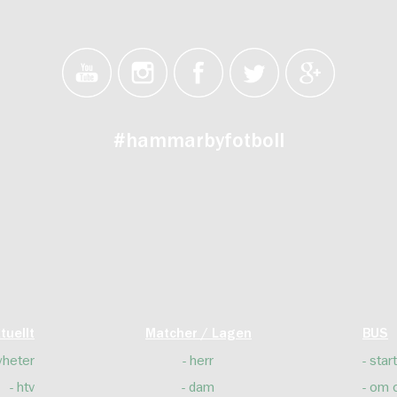
#hammarbyfotboll
tuellt
Matcher / Lagen
BUS
yheter
herr
start
htv
dam
om 