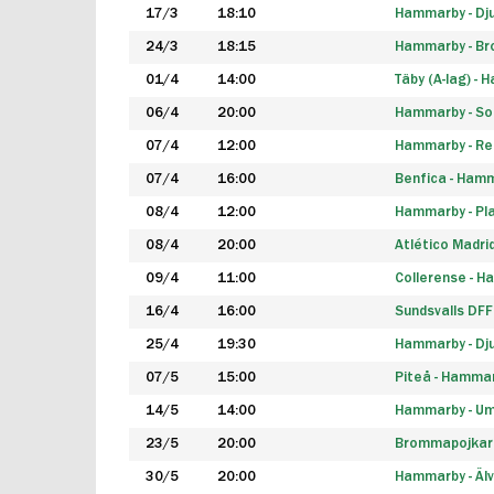
17/3
18:10
Hammarby - Dj
24/3
18:15
Hammarby - B
01/4
14:00
Täby (A-lag) -
06/4
20:00
Hammarby - So
07/4
12:00
Hammarby - Rea
07/4
16:00
Benfica - Ham
08/4
12:00
Hammarby - Pla
08/4
20:00
Atlético Madri
09/4
11:00
Collerense - 
16/4
16:00
Sundsvalls DF
25/4
19:30
Hammarby - Dj
07/5
15:00
Piteå - Hamma
14/5
14:00
Hammarby - Um
23/5
20:00
Brommapojkar
30/5
20:00
Hammarby - Älv