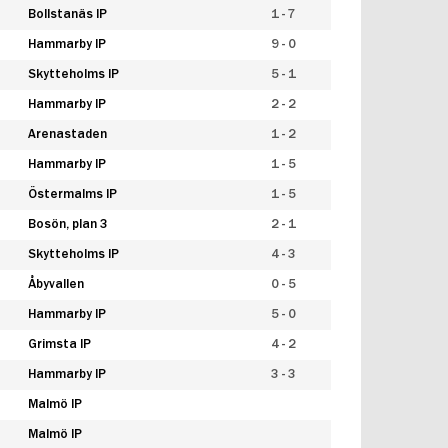
Bollstanäs IP
1 - 7
Hammarby IP
9 - 0
Skytteholms IP
5 - 1
Hammarby IP
2 - 2
Arenastaden
1 - 2
Hammarby IP
1 - 5
Östermalms IP
1 - 5
Bosön, plan 3
2 - 1
Skytteholms IP
4 - 3
Åbyvallen
0 - 5
Hammarby IP
5 - 0
Grimsta IP
4 - 2
Hammarby IP
3 - 3
Malmö IP
Malmö IP