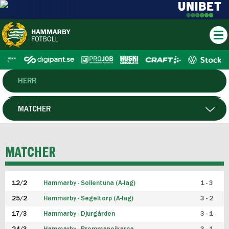
HERR
DAM
MATCHER
HTFF
SPELARE
MATCHER
P19
12/2
Hammarby - Sollentuna (A-lag)
1 - 3
F19
25/2
Hammarby - Segeltorp (A-lag)
3 - 2
FUTSAL HERR
17/3
Hammarby - Djurgården
3 - 1