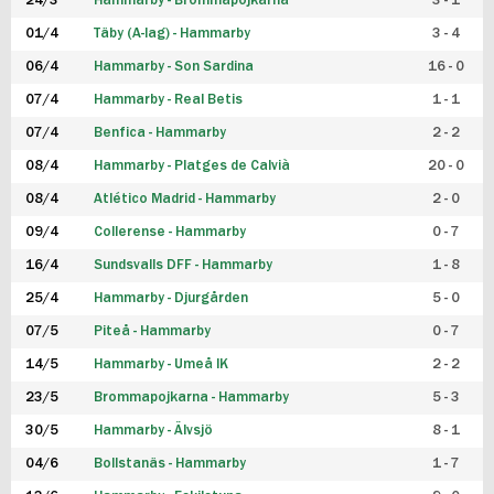
24/3
Hammarby - Brommapojkarna
3 - 1
FUTSAL DAM
01/4
Täby (A-lag) - Hammarby
3 - 4
06/4
Hammarby - Son Sardina
16 - 0
07/4
Hammarby - Real Betis
1 - 1
07/4
Benfica - Hammarby
2 - 2
08/4
Hammarby - Platges de Calvià
20 - 0
08/4
Atlético Madrid - Hammarby
2 - 0
09/4
Collerense - Hammarby
0 - 7
16/4
Sundsvalls DFF - Hammarby
1 - 8
25/4
Hammarby - Djurgården
5 - 0
07/5
Piteå - Hammarby
0 - 7
14/5
Hammarby - Umeå IK
2 - 2
23/5
Brommapojkarna - Hammarby
5 - 3
30/5
Hammarby - Älvsjö
8 - 1
04/6
Bollstanäs - Hammarby
1 - 7