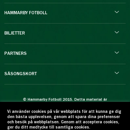
HAMMARBY FOTBOLL
BILJETTER
PARTNERS
SÄSONGSKORT
© Hammarby Fotboll 2015. Detta material är
skyddat enligt lagen om upphovsrätt.
Vi använder cookies på vår webbplats för att kunna ge dig
Eftertryck eller annan kopiering är förbjuden.
den bästa upplevelsen, genom att spara dina preferenser
Citera oss gärna men ange källan:
och besök på webbplatsen. Genom att acceptera cookies,
ger du ditt medtycke till samtliga cookies.
www.hammarbyfotboll.se. Ansvarig utgivare: