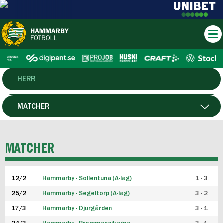
HERR
DAM
MATCHER
HTFF
SPELARE
MATCHER
P19
12/2
Hammarby - Sollentuna (A-lag)
1 - 3
F19
25/2
Hammarby - Segeltorp (A-lag)
3 - 2
FUTSAL HERR
17/3
Hammarby - Djurgården
3 - 1