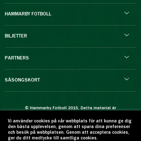
HAMMARBY FOTBOLL
BILJETTER
PARTNERS
SÄSONGSKORT
© Hammarby Fotboll 2015. Detta material är
skyddat enligt lagen om upphovsrätt.
Vi använder cookies på vår webbplats för att kunna ge dig
Eftertryck eller annan kopiering är förbjuden.
den bästa upplevelsen, genom att spara dina preferenser
Citera oss gärna men ange källan:
och besök på webbplatsen. Genom att acceptera cookies,
ger du ditt medtycke till samtliga cookies.
www.hammarbyfotboll.se. Ansvarig utgivare: