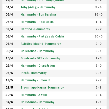
24/3
Hammarby - Brommapojkarna
3 - 1
FUTSAL DAM
01/4
Täby (A-lag) - Hammarby
3 - 4
06/4
Hammarby - Son Sardina
16 - 0
07/4
Hammarby - Real Betis
1 - 1
07/4
Benfica - Hammarby
2 - 2
08/4
Hammarby - Platges de Calvià
20 - 0
08/4
Atlético Madrid - Hammarby
2 - 0
09/4
Collerense - Hammarby
0 - 7
16/4
Sundsvalls DFF - Hammarby
1 - 8
25/4
Hammarby - Djurgården
5 - 0
07/5
Piteå - Hammarby
0 - 7
14/5
Hammarby - Umeå IK
2 - 2
23/5
Brommapojkarna - Hammarby
5 - 3
30/5
Hammarby - Älvsjö
8 - 1
04/6
Bollstanäs - Hammarby
1 - 7