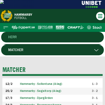
HERR
DAM
MATCHER
HTFF
SPELARE
MATCHER
P19
12/2
Hammarby - Sollentuna (A-lag)
1 - 3
F19
25/2
Hammarby - Segeltorp (A-lag)
3 - 2
FUTSAL HERR
17/3
Hammarby - Djurgården
3 - 1