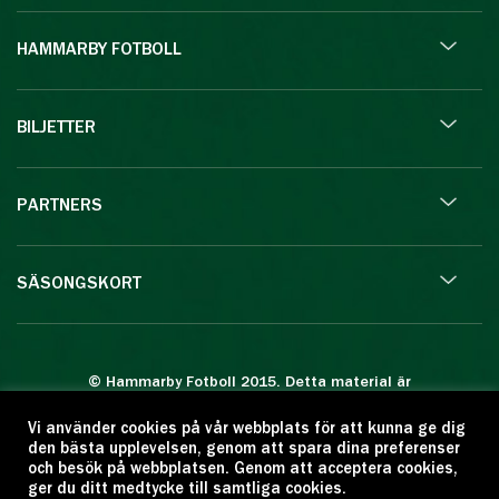
HAMMARBY FOTBOLL
BILJETTER
PARTNERS
SÄSONGSKORT
© Hammarby Fotboll 2015. Detta material är
skyddat enligt lagen om upphovsrätt.
Vi använder cookies på vår webbplats för att kunna ge dig
Eftertryck eller annan kopiering är förbjuden.
den bästa upplevelsen, genom att spara dina preferenser
Citera oss gärna men ange källan:
och besök på webbplatsen. Genom att acceptera cookies,
ger du ditt medtycke till samtliga cookies.
www.hammarbyfotboll.se. Ansvarig utgivare: