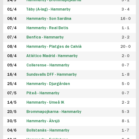
24/3
Hammarby - Brommapojkarna
3 - 1
FUTSAL DAM
01/4
Täby (A-lag) - Hammarby
3 - 4
06/4
Hammarby - Son Sardina
16 - 0
07/4
Hammarby - Real Betis
1 - 1
07/4
Benfica - Hammarby
2 - 2
08/4
Hammarby - Platges de Calvià
20 - 0
08/4
Atlético Madrid - Hammarby
2 - 0
09/4
Collerense - Hammarby
0 - 7
16/4
Sundsvalls DFF - Hammarby
1 - 8
25/4
Hammarby - Djurgården
5 - 0
07/5
Piteå - Hammarby
0 - 7
14/5
Hammarby - Umeå IK
2 - 2
23/5
Brommapojkarna - Hammarby
5 - 3
30/5
Hammarby - Älvsjö
8 - 1
04/6
Bollstanäs - Hammarby
1 - 7