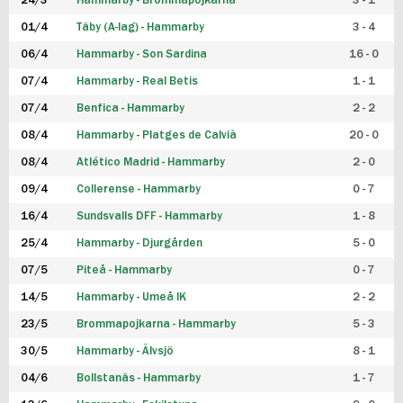
24/3
Hammarby - Brommapojkarna
3 - 1
FUTSAL DAM
01/4
Täby (A-lag) - Hammarby
3 - 4
06/4
Hammarby - Son Sardina
16 - 0
07/4
Hammarby - Real Betis
1 - 1
07/4
Benfica - Hammarby
2 - 2
08/4
Hammarby - Platges de Calvià
20 - 0
08/4
Atlético Madrid - Hammarby
2 - 0
09/4
Collerense - Hammarby
0 - 7
16/4
Sundsvalls DFF - Hammarby
1 - 8
25/4
Hammarby - Djurgården
5 - 0
07/5
Piteå - Hammarby
0 - 7
14/5
Hammarby - Umeå IK
2 - 2
23/5
Brommapojkarna - Hammarby
5 - 3
30/5
Hammarby - Älvsjö
8 - 1
04/6
Bollstanäs - Hammarby
1 - 7