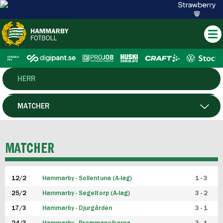
HERR
DAM
MATCHER
HTFF
SPELARE
MATCHER
P19
12/2
Hammarby - Sollentuna (A-lag)
1 - 3
F19
25/2
Hammarby - Segeltorp (A-lag)
3 - 2
FUTSAL HERR
17/3
Hammarby - Djurgården
3 - 1