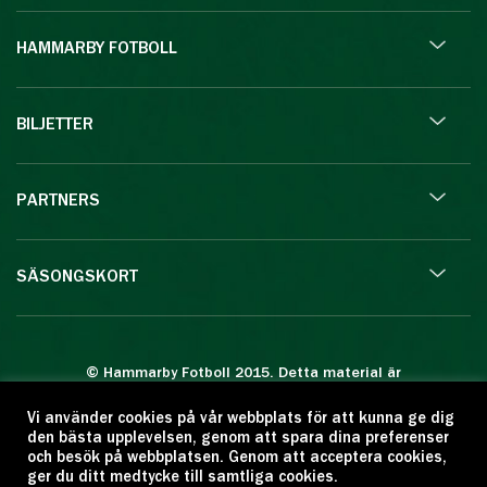
HAMMARBY FOTBOLL
BILJETTER
PARTNERS
SÄSONGSKORT
© Hammarby Fotboll 2015. Detta material är
skyddat enligt lagen om upphovsrätt.
Vi använder cookies på vår webbplats för att kunna ge dig
Eftertryck eller annan kopiering är förbjuden.
den bästa upplevelsen, genom att spara dina preferenser
Citera oss gärna men ange källan:
och besök på webbplatsen. Genom att acceptera cookies,
ger du ditt medtycke till samtliga cookies.
www.hammarbyfotboll.se. Ansvarig utgivare: