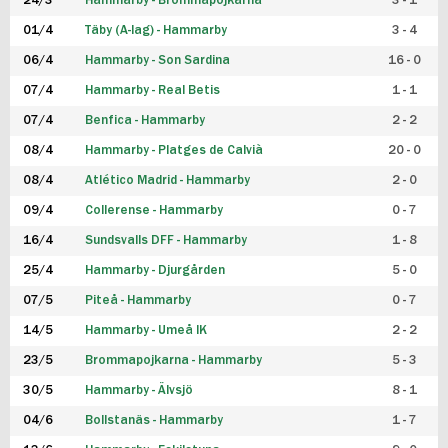
24/3
Hammarby - Brommapojkarna
3 - 1
FUTSAL DAM
01/4
Täby (A-lag) - Hammarby
3 - 4
06/4
Hammarby - Son Sardina
16 - 0
07/4
Hammarby - Real Betis
1 - 1
07/4
Benfica - Hammarby
2 - 2
08/4
Hammarby - Platges de Calvià
20 - 0
08/4
Atlético Madrid - Hammarby
2 - 0
09/4
Collerense - Hammarby
0 - 7
16/4
Sundsvalls DFF - Hammarby
1 - 8
25/4
Hammarby - Djurgården
5 - 0
07/5
Piteå - Hammarby
0 - 7
14/5
Hammarby - Umeå IK
2 - 2
23/5
Brommapojkarna - Hammarby
5 - 3
30/5
Hammarby - Älvsjö
8 - 1
04/6
Bollstanäs - Hammarby
1 - 7