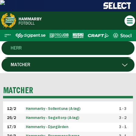
HERR
DAM
MATCHER
HTFF
SPELARE
MATCHER
P19
12/2
Hammarby - Sollentuna (A-lag)
1 - 3
F19
25/2
Hammarby - Segeltorp (A-lag)
3 - 2
FUTSAL HERR
17/3
Hammarby - Djurgården
3 - 1