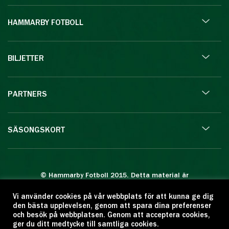
HAMMARBY FOTBOLL
BILJETTER
PARTNERS
SÄSONGSKORT
© Hammarby Fotboll 2015. Detta material är
skyddat enligt lagen om upphovsrätt.
Vi använder cookies på vår webbplats för att kunna ge dig
Eftertryck eller annan kopiering är förbjuden.
den bästa upplevelsen, genom att spara dina preferenser
Citera oss gärna men ange källan:
och besök på webbplatsen. Genom att acceptera cookies,
ger du ditt medtycke till samtliga cookies.
www.hammarbyfotboll.se. Ansvarig utgivare: