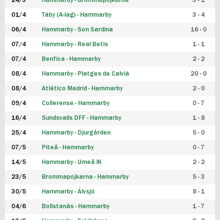
24/3
Hammarby - Brommapojkarna
3 - 1
FUTSAL DAM
01/4
Täby (A-lag) - Hammarby
3 - 4
06/4
Hammarby - Son Sardina
16 - 0
07/4
Hammarby - Real Betis
1 - 1
07/4
Benfica - Hammarby
2 - 2
08/4
Hammarby - Platges de Calvià
20 - 0
08/4
Atlético Madrid - Hammarby
2 - 0
09/4
Collerense - Hammarby
0 - 7
16/4
Sundsvalls DFF - Hammarby
1 - 8
25/4
Hammarby - Djurgården
5 - 0
07/5
Piteå - Hammarby
0 - 7
14/5
Hammarby - Umeå IK
2 - 2
23/5
Brommapojkarna - Hammarby
5 - 3
30/5
Hammarby - Älvsjö
8 - 1
04/6
Bollstanäs - Hammarby
1 - 7