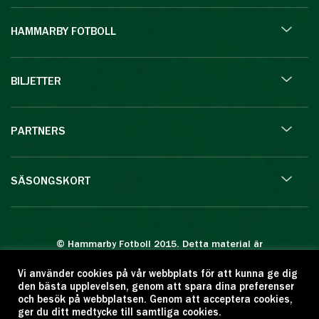
HAMMARBY FOTBOLL
BILJETTER
PARTNERS
SÄSONGSKORT
© Hammarby Fotboll 2015. Detta material är
skyddat enligt lagen om upphovsrätt.
Vi använder cookies på vår webbplats för att kunna ge dig
Eftertryck eller annan kopiering är förbjuden.
den bästa upplevelsen, genom att spara dina preferenser
Citera oss gärna men ange källan:
och besök på webbplatsen. Genom att acceptera cookies,
ger du ditt medtycke till samtliga cookies.
www.hammarbyfotboll.se. Ansvarig utgivare: