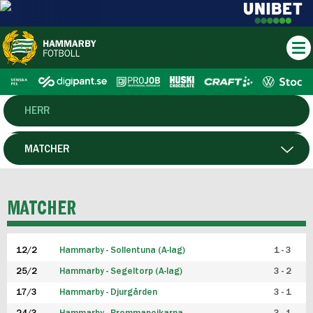
HERR
DAM
MATCHER
HTFF
SPELARE
MATCHER
P19
12/2
Hammarby - Sollentuna (A-lag)
1 - 3
F19
25/2
Hammarby - Segeltorp (A-lag)
3 - 2
FUTSAL HERR
17/3
Hammarby - Djurgården
3 - 1