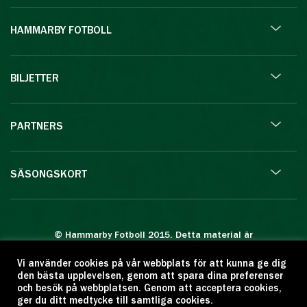
HAMMARBY FOTBOLL
BILJETTER
PARTNERS
SÄSONGSKORT
© Hammarby Fotboll 2015. Detta material är
skyddat enligt lagen om upphovsrätt.
Vi använder cookies på vår webbplats för att kunna ge dig
Eftertryck eller annan kopiering är förbjuden.
den bästa upplevelsen, genom att spara dina preferenser
Citera oss gärna men ange källan:
och besök på webbplatsen. Genom att acceptera cookies,
ger du ditt medtycke till samtliga cookies.
www.hammarbyfotboll.se. Ansvarig utgivare: