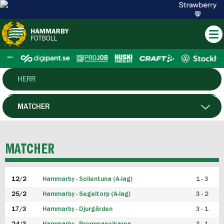
HERR
DAM
MATCHER
HTFF
SPELARE
MATCHER
P19
12/2
Hammarby - Sollentuna (A-lag)
1 - 3
F19
25/2
Hammarby - Segeltorp (A-lag)
3 - 2
FUTSAL HERR
17/3
Hammarby - Djurgården
3 - 1