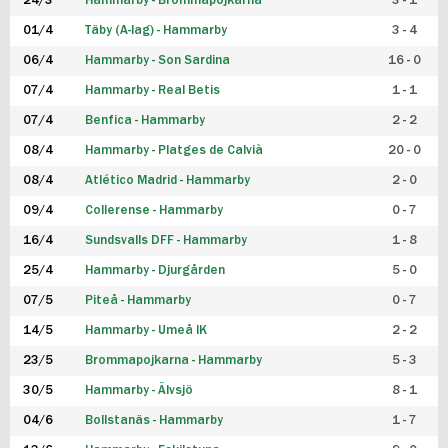
24/3
Hammarby - Brommapojkarna
3 - 1
FUTSAL DAM
01/4
Täby (A-lag) - Hammarby
3 - 4
06/4
Hammarby - Son Sardina
16 - 0
07/4
Hammarby - Real Betis
1 - 1
07/4
Benfica - Hammarby
2 - 2
08/4
Hammarby - Platges de Calvià
20 - 0
08/4
Atlético Madrid - Hammarby
2 - 0
09/4
Collerense - Hammarby
0 - 7
16/4
Sundsvalls DFF - Hammarby
1 - 8
25/4
Hammarby - Djurgården
5 - 0
07/5
Piteå - Hammarby
0 - 7
14/5
Hammarby - Umeå IK
2 - 2
23/5
Brommapojkarna - Hammarby
5 - 3
30/5
Hammarby - Älvsjö
8 - 1
04/6
Bollstanäs - Hammarby
1 - 7