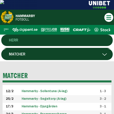
HERR
DAM
MATCHER
HTFF
SPELARE
MATCHER
P19
12/2
Hammarby - Sollentuna (A-lag)
1 - 3
F19
25/2
Hammarby - Segeltorp (A-lag)
3 - 2
FUTSAL HERR
17/3
Hammarby - Djurgården
3 - 1