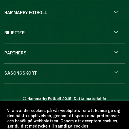
HAMMARBY FOTBOLL
BILJETTER
PARTNERS
SÄSONGSKORT
© Hammarby Fotboll 2015. Detta material är
skyddat enligt lagen om upphovsrätt.
Vi använder cookies på vår webbplats för att kunna ge dig
Eftertryck eller annan kopiering är förbjuden.
den bästa upplevelsen, genom att spara dina preferenser
Citera oss gärna men ange källan:
och besök på webbplatsen. Genom att acceptera cookies,
ger du ditt medtycke till samtliga cookies.
www.hammarbyfotboll.se. Ansvarig utgivare: