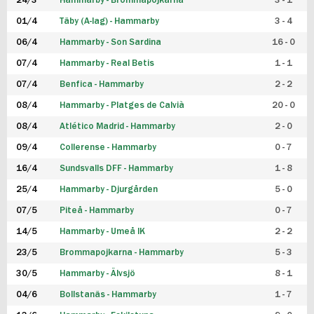
24/3
Hammarby - Brommapojkarna
3 - 1
FUTSAL DAM
01/4
Täby (A-lag) - Hammarby
3 - 4
06/4
Hammarby - Son Sardina
16 - 0
07/4
Hammarby - Real Betis
1 - 1
07/4
Benfica - Hammarby
2 - 2
08/4
Hammarby - Platges de Calvià
20 - 0
08/4
Atlético Madrid - Hammarby
2 - 0
09/4
Collerense - Hammarby
0 - 7
16/4
Sundsvalls DFF - Hammarby
1 - 8
25/4
Hammarby - Djurgården
5 - 0
07/5
Piteå - Hammarby
0 - 7
14/5
Hammarby - Umeå IK
2 - 2
23/5
Brommapojkarna - Hammarby
5 - 3
30/5
Hammarby - Älvsjö
8 - 1
04/6
Bollstanäs - Hammarby
1 - 7