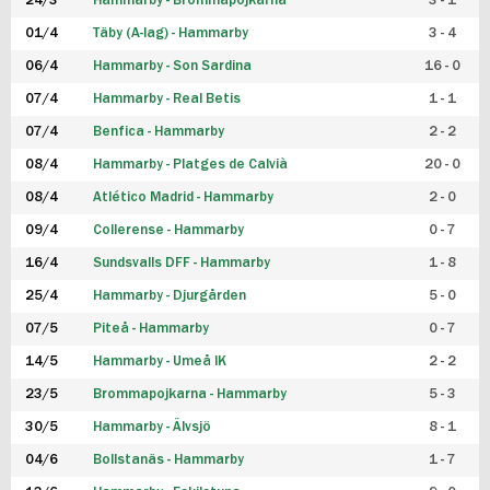
24/3
Hammarby - Brommapojkarna
3 - 1
FUTSAL DAM
01/4
Täby (A-lag) - Hammarby
3 - 4
06/4
Hammarby - Son Sardina
16 - 0
07/4
Hammarby - Real Betis
1 - 1
07/4
Benfica - Hammarby
2 - 2
08/4
Hammarby - Platges de Calvià
20 - 0
08/4
Atlético Madrid - Hammarby
2 - 0
09/4
Collerense - Hammarby
0 - 7
16/4
Sundsvalls DFF - Hammarby
1 - 8
25/4
Hammarby - Djurgården
5 - 0
07/5
Piteå - Hammarby
0 - 7
14/5
Hammarby - Umeå IK
2 - 2
23/5
Brommapojkarna - Hammarby
5 - 3
30/5
Hammarby - Älvsjö
8 - 1
04/6
Bollstanäs - Hammarby
1 - 7