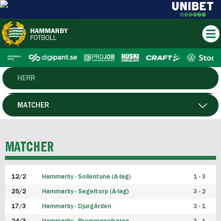
HERR
DAM
MATCHER
HTFF
SPELARE
MATCHER
P19
12/2
Hammarby - Sollentuna (A-lag)
1 - 3
F19
25/2
Hammarby - Segeltorp (A-lag)
3 - 2
FUTSAL HERR
17/3
Hammarby - Djurgården
3 - 1