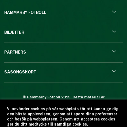
HAMMARBY FOTBOLL
BILJETTER
PARTNERS
SÄSONGSKORT
© Hammarby Fotboll 2015. Detta material är
skyddat enligt lagen om upphovsrätt.
Vi använder cookies på vår webbplats för att kunna ge dig
Eftertryck eller annan kopiering är förbjuden.
den bästa upplevelsen, genom att spara dina preferenser
Citera oss gärna men ange källan:
och besök på webbplatsen. Genom att acceptera cookies,
ger du ditt medtycke till samtliga cookies.
www.hammarbyfotboll.se. Ansvarig utgivare: