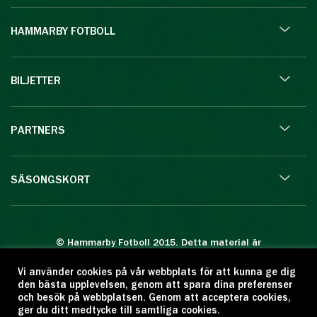
HAMMARBY FOTBOLL
BILJETTER
PARTNERS
SÄSONGSKORT
© Hammarby Fotboll 2015. Detta material är
skyddat enligt lagen om upphovsrätt.
Vi använder cookies på vår webbplats för att kunna ge dig
Eftertryck eller annan kopiering är förbjuden.
den bästa upplevelsen, genom att spara dina preferenser
Citera oss gärna men ange källan:
och besök på webbplatsen. Genom att acceptera cookies,
ger du ditt medtycke till samtliga cookies.
www.hammarbyfotboll.se. Ansvarig utgivare: