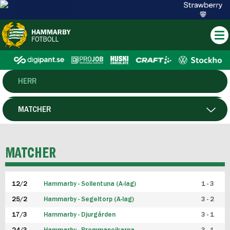
HERR
DAM
MATCHER
HTFF
SPELARE
MATCHER
P19
12/2
Hammarby - Sollentuna (A-lag)
1 - 3
F19
25/2
Hammarby - Segeltorp (A-lag)
3 - 2
FUTSAL HERR
17/3
Hammarby - Djurgården
3 - 1