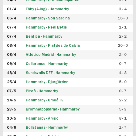
24/3
Hammarby - Brommapojkarna
3 - 1
FUTSAL DAM
01/4
Täby (A-lag) - Hammarby
3 - 4
06/4
Hammarby - Son Sardina
16 - 0
07/4
Hammarby - Real Betis
1 - 1
07/4
Benfica - Hammarby
2 - 2
08/4
Hammarby - Platges de Calvià
20 - 0
08/4
Atlético Madrid - Hammarby
2 - 0
09/4
Collerense - Hammarby
0 - 7
16/4
Sundsvalls DFF - Hammarby
1 - 8
25/4
Hammarby - Djurgården
5 - 0
07/5
Piteå - Hammarby
0 - 7
14/5
Hammarby - Umeå IK
2 - 2
23/5
Brommapojkarna - Hammarby
5 - 3
30/5
Hammarby - Älvsjö
8 - 1
04/6
Bollstanäs - Hammarby
1 - 7