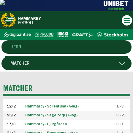
HERR
DAM
MATCHER
HTFF
SPELARE
MATCHER
P19
12/2
Hammarby - Sollentuna (A-lag)
1 - 3
F19
25/2
Hammarby - Segeltorp (A-lag)
3 - 2
FUTSAL HERR
17/3
Hammarby - Djurgården
3 - 1