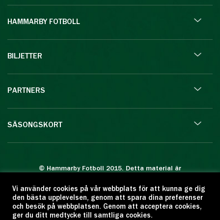
HAMMARBY FOTBOLL
BILJETTER
PARTNERS
SÄSONGSKORT
© Hammarby Fotboll 2015. Detta material är
skyddat enligt lagen om upphovsrätt.
Vi använder cookies på vår webbplats för att kunna ge dig
Eftertryck eller annan kopiering är förbjuden.
den bästa upplevelsen, genom att spara dina preferenser
Citera oss gärna men ange källan:
och besök på webbplatsen. Genom att acceptera cookies,
ger du ditt medtycke till samtliga cookies.
www.hammarbyfotboll.se. Ansvarig utgivare: