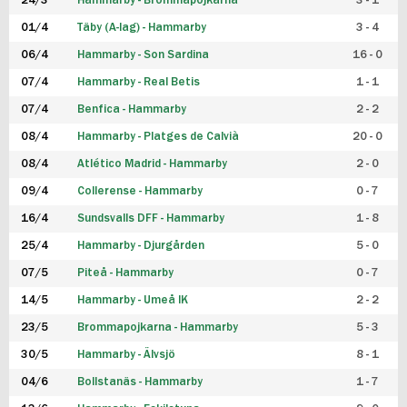
24/3
Hammarby - Brommapojkarna
3 - 1
FUTSAL DAM
01/4
Täby (A-lag) - Hammarby
3 - 4
06/4
Hammarby - Son Sardina
16 - 0
07/4
Hammarby - Real Betis
1 - 1
07/4
Benfica - Hammarby
2 - 2
08/4
Hammarby - Platges de Calvià
20 - 0
08/4
Atlético Madrid - Hammarby
2 - 0
09/4
Collerense - Hammarby
0 - 7
16/4
Sundsvalls DFF - Hammarby
1 - 8
25/4
Hammarby - Djurgården
5 - 0
07/5
Piteå - Hammarby
0 - 7
14/5
Hammarby - Umeå IK
2 - 2
23/5
Brommapojkarna - Hammarby
5 - 3
30/5
Hammarby - Älvsjö
8 - 1
04/6
Bollstanäs - Hammarby
1 - 7