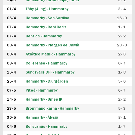
24/3
Hammarby - Brommapojkarna
3 - 1
FUTSAL DAM
01/4
Täby (A-lag) - Hammarby
3 - 4
06/4
Hammarby - Son Sardina
16 - 0
07/4
Hammarby - Real Betis
1 - 1
07/4
Benfica - Hammarby
2 - 2
08/4
Hammarby - Platges de Calvià
20 - 0
08/4
Atlético Madrid - Hammarby
2 - 0
09/4
Collerense - Hammarby
0 - 7
16/4
Sundsvalls DFF - Hammarby
1 - 8
25/4
Hammarby - Djurgården
5 - 0
07/5
Piteå - Hammarby
0 - 7
14/5
Hammarby - Umeå IK
2 - 2
23/5
Brommapojkarna - Hammarby
5 - 3
30/5
Hammarby - Älvsjö
8 - 1
04/6
Bollstanäs - Hammarby
1 - 7