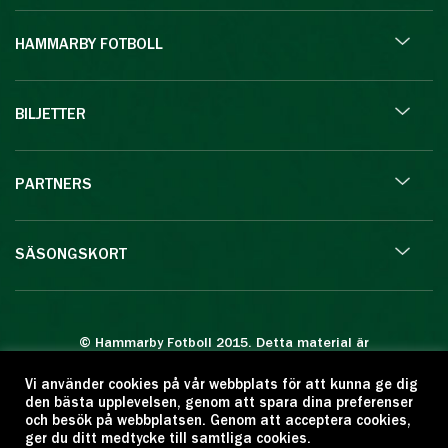
HAMMARBY FOTBOLL
BILJETTER
PARTNERS
SÄSONGSKORT
© Hammarby Fotboll 2015. Detta material är
skyddat enligt lagen om upphovsrätt.
Vi använder cookies på vår webbplats för att kunna ge dig
Eftertryck eller annan kopiering är förbjuden.
den bästa upplevelsen, genom att spara dina preferenser
Citera oss gärna men ange källan:
och besök på webbplatsen. Genom att acceptera cookies,
ger du ditt medtycke till samtliga cookies.
www.hammarbyfotboll.se. Ansvarig utgivare: