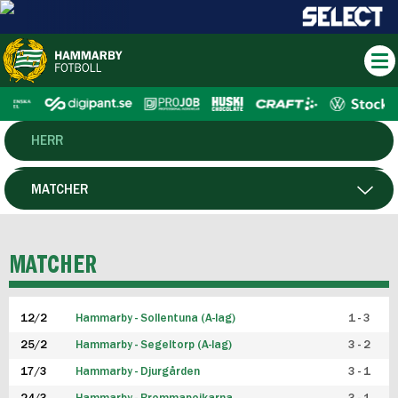
HERR
DAM
MATCHER
HTFF
SPELARE
MATCHER
P19
12/2
Hammarby - Sollentuna (A-lag)
1 - 3
F19
25/2
Hammarby - Segeltorp (A-lag)
3 - 2
FUTSAL HERR
17/3
Hammarby - Djurgården
3 - 1