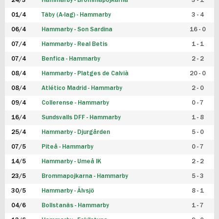
24/3
Hammarby - Brommapojkarna
3 - 1
FUTSAL DAM
01/4
Täby (A-lag) - Hammarby
3 - 4
06/4
Hammarby - Son Sardina
16 - 0
07/4
Hammarby - Real Betis
1 - 1
07/4
Benfica - Hammarby
2 - 2
08/4
Hammarby - Platges de Calvià
20 - 0
08/4
Atlético Madrid - Hammarby
2 - 0
09/4
Collerense - Hammarby
0 - 7
16/4
Sundsvalls DFF - Hammarby
1 - 8
25/4
Hammarby - Djurgården
5 - 0
07/5
Piteå - Hammarby
0 - 7
14/5
Hammarby - Umeå IK
2 - 2
23/5
Brommapojkarna - Hammarby
5 - 3
30/5
Hammarby - Älvsjö
8 - 1
04/6
Bollstanäs - Hammarby
1 - 7