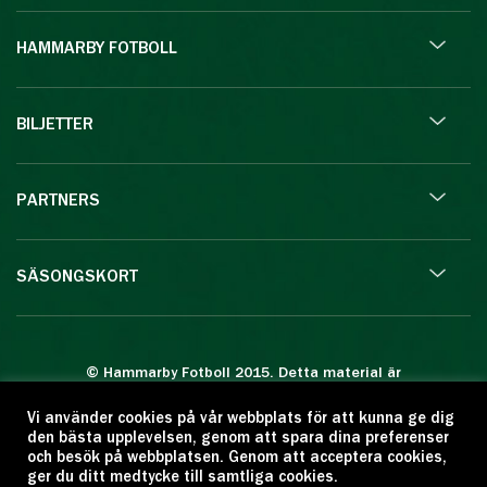
HAMMARBY FOTBOLL
BILJETTER
PARTNERS
SÄSONGSKORT
© Hammarby Fotboll 2015. Detta material är
skyddat enligt lagen om upphovsrätt.
Vi använder cookies på vår webbplats för att kunna ge dig
Eftertryck eller annan kopiering är förbjuden.
den bästa upplevelsen, genom att spara dina preferenser
Citera oss gärna men ange källan:
och besök på webbplatsen. Genom att acceptera cookies,
ger du ditt medtycke till samtliga cookies.
www.hammarbyfotboll.se. Ansvarig utgivare: