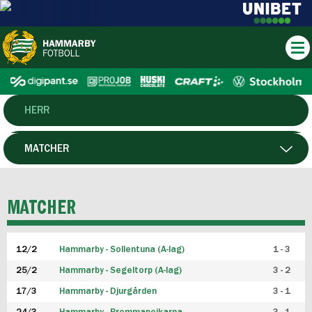
HERR
DAM
MATCHER
HTFF
SPELARE
MATCHER
P19
12/2
Hammarby - Sollentuna (A-lag)
1 - 3
F19
25/2
Hammarby - Segeltorp (A-lag)
3 - 2
FUTSAL HERR
17/3
Hammarby - Djurgården
3 - 1