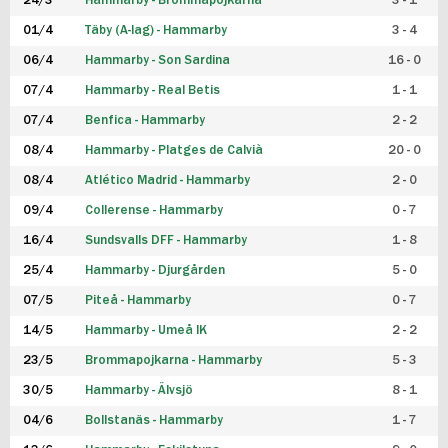
24/3
Hammarby - Brommapojkarna
3 - 1
FUTSAL DAM
01/4
Täby (A-lag) - Hammarby
3 - 4
06/4
Hammarby - Son Sardina
16 - 0
07/4
Hammarby - Real Betis
1 - 1
07/4
Benfica - Hammarby
2 - 2
08/4
Hammarby - Platges de Calvià
20 - 0
08/4
Atlético Madrid - Hammarby
2 - 0
09/4
Collerense - Hammarby
0 - 7
16/4
Sundsvalls DFF - Hammarby
1 - 8
25/4
Hammarby - Djurgården
5 - 0
07/5
Piteå - Hammarby
0 - 7
14/5
Hammarby - Umeå IK
2 - 2
23/5
Brommapojkarna - Hammarby
5 - 3
30/5
Hammarby - Älvsjö
8 - 1
04/6
Bollstanäs - Hammarby
1 - 7