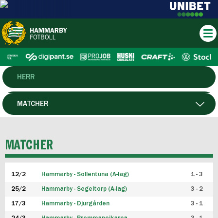
HERR
DAM
MATCHER
HTFF
SPELARE
MATCHER
P19
12/2
Hammarby - Sollentuna (A-lag)
1 - 3
F19
25/2
Hammarby - Segeltorp (A-lag)
3 - 2
FUTSAL HERR
17/3
Hammarby - Djurgården
3 - 1