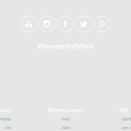
#hammarbyfotboll
tuellt
Matcher / Lagen
BUS
yheter
herr
start
htv
dam
om 