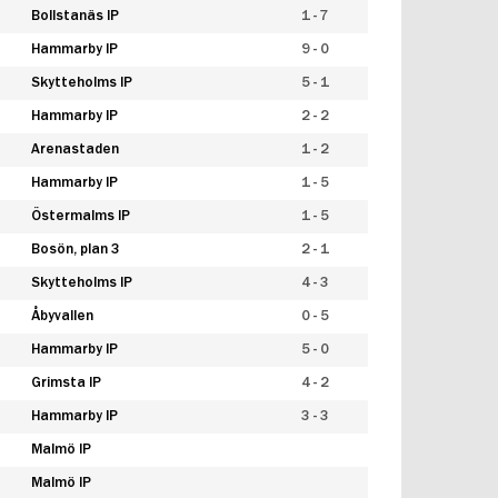
Bollstanäs IP
1 - 7
Hammarby IP
9 - 0
Skytteholms IP
5 - 1
Hammarby IP
2 - 2
Arenastaden
1 - 2
Hammarby IP
1 - 5
Östermalms IP
1 - 5
Bosön, plan 3
2 - 1
Skytteholms IP
4 - 3
Åbyvallen
0 - 5
Hammarby IP
5 - 0
Grimsta IP
4 - 2
Hammarby IP
3 - 3
Malmö IP
Malmö IP