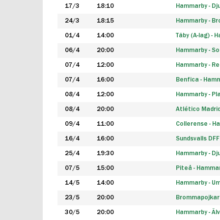
17/3
18:10
Hammarby - Dj
24/3
18:15
Hammarby - B
01/4
14:00
Täby (A-lag) -
06/4
20:00
Hammarby - So
07/4
12:00
Hammarby - Rea
07/4
16:00
Benfica - Ham
08/4
12:00
Hammarby - Pla
08/4
20:00
Atlético Madri
09/4
11:00
Collerense - 
16/4
16:00
Sundsvalls DF
25/4
19:30
Hammarby - Dj
07/5
15:00
Piteå - Hamma
14/5
14:00
Hammarby - Um
23/5
20:00
Brommapojkar
30/5
20:00
Hammarby - Älv