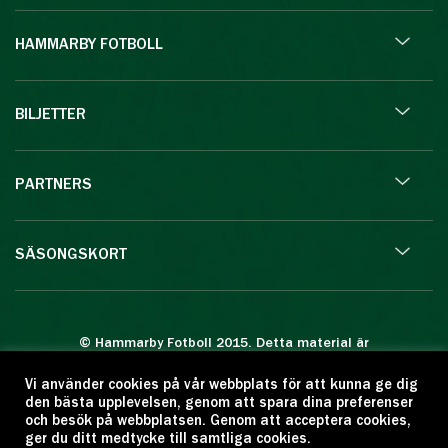
HAMMARBY FOTBOLL
BILJETTER
PARTNERS
SÄSONGSKORT
© Hammarby Fotboll 2015. Detta material är
skyddat enligt lagen om upphovsrätt.
Vi använder cookies på vår webbplats för att kunna ge dig
Eftertryck eller annan kopiering är förbjuden.
den bästa upplevelsen, genom att spara dina preferenser
Citera oss gärna men ange källan:
och besök på webbplatsen. Genom att acceptera cookies,
ger du ditt medtycke till samtliga cookies.
www.hammarbyfotboll.se. Ansvarig utgivare: