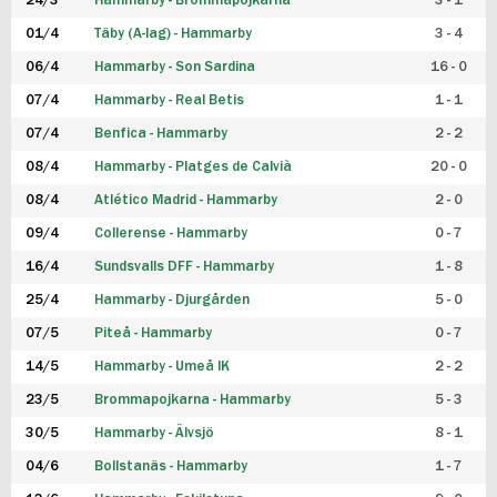
24/3
Hammarby - Brommapojkarna
3 - 1
FUTSAL DAM
01/4
Täby (A-lag) - Hammarby
3 - 4
06/4
Hammarby - Son Sardina
16 - 0
07/4
Hammarby - Real Betis
1 - 1
07/4
Benfica - Hammarby
2 - 2
08/4
Hammarby - Platges de Calvià
20 - 0
08/4
Atlético Madrid - Hammarby
2 - 0
09/4
Collerense - Hammarby
0 - 7
16/4
Sundsvalls DFF - Hammarby
1 - 8
25/4
Hammarby - Djurgården
5 - 0
07/5
Piteå - Hammarby
0 - 7
14/5
Hammarby - Umeå IK
2 - 2
23/5
Brommapojkarna - Hammarby
5 - 3
30/5
Hammarby - Älvsjö
8 - 1
04/6
Bollstanäs - Hammarby
1 - 7