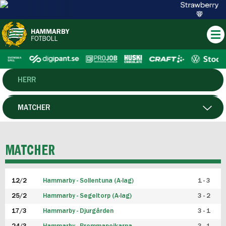
HERR
DAM
MATCHER
HTFF
SPELARE
MATCHER
P19
12/2
Hammarby - Sollentuna (A-lag)
1 - 3
F19
25/2
Hammarby - Segeltorp (A-lag)
3 - 2
FUTSAL HERR
17/3
Hammarby - Djurgården
3 - 1