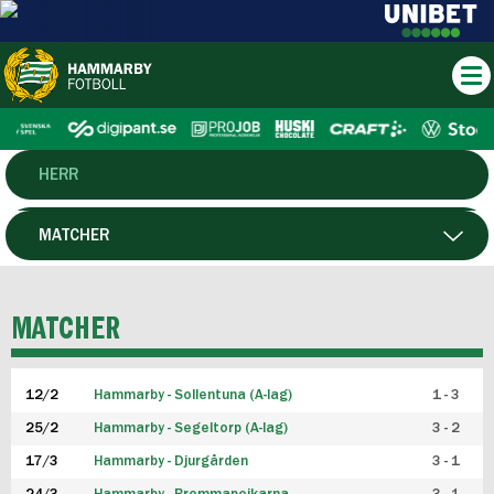
HERR
DAM
MATCHER
HTFF
SPELARE
MATCHER
P19
12/2
Hammarby - Sollentuna (A-lag)
1 - 3
F19
25/2
Hammarby - Segeltorp (A-lag)
3 - 2
FUTSAL HERR
17/3
Hammarby - Djurgården
3 - 1