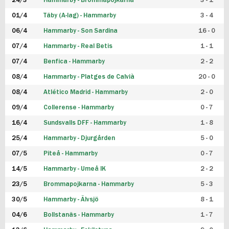
24/3
Hammarby - Brommapojkarna
3 - 1
FUTSAL DAM
01/4
Täby (A-lag) - Hammarby
3 - 4
06/4
Hammarby - Son Sardina
16 - 0
07/4
Hammarby - Real Betis
1 - 1
07/4
Benfica - Hammarby
2 - 2
08/4
Hammarby - Platges de Calvià
20 - 0
08/4
Atlético Madrid - Hammarby
2 - 0
09/4
Collerense - Hammarby
0 - 7
16/4
Sundsvalls DFF - Hammarby
1 - 8
25/4
Hammarby - Djurgården
5 - 0
07/5
Piteå - Hammarby
0 - 7
14/5
Hammarby - Umeå IK
2 - 2
23/5
Brommapojkarna - Hammarby
5 - 3
30/5
Hammarby - Älvsjö
8 - 1
04/6
Bollstanäs - Hammarby
1 - 7