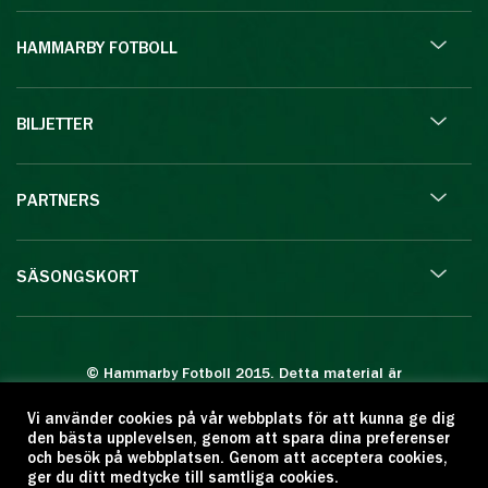
HAMMARBY FOTBOLL
BILJETTER
PARTNERS
SÄSONGSKORT
© Hammarby Fotboll 2015. Detta material är
skyddat enligt lagen om upphovsrätt.
Vi använder cookies på vår webbplats för att kunna ge dig
Eftertryck eller annan kopiering är förbjuden.
den bästa upplevelsen, genom att spara dina preferenser
Citera oss gärna men ange källan:
och besök på webbplatsen. Genom att acceptera cookies,
ger du ditt medtycke till samtliga cookies.
www.hammarbyfotboll.se. Ansvarig utgivare: