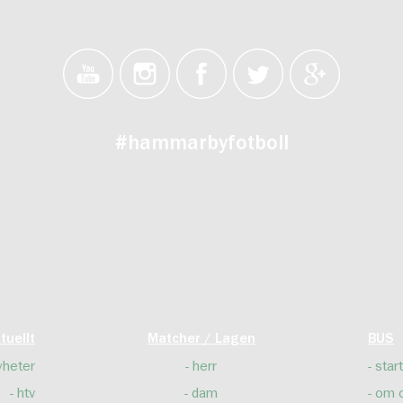
#hammarbyfotboll
tuellt
Matcher / Lagen
BUS
yheter
herr
start
htv
dam
om 