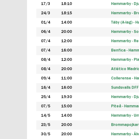
17/3
18:10
Hammarby - Dj
24/3
18:15
Hammarby - B
01/4
14:00
Täby (A-lag) -
06/4
20:00
Hammarby - So
07/4
12:00
Hammarby - Rea
07/4
16:00
Benfica - Ham
08/4
12:00
Hammarby - Pla
08/4
20:00
Atlético Madri
09/4
11:00
Collerense - 
16/4
16:00
Sundsvalls DF
25/4
19:30
Hammarby - Dj
07/5
15:00
Piteå - Hamma
14/5
14:00
Hammarby - Um
23/5
20:00
Brommapojkar
30/5
20:00
Hammarby - Älv