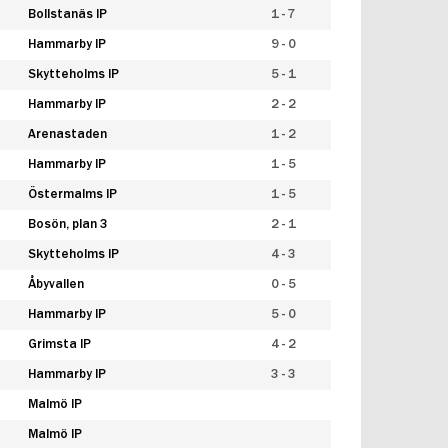
Bollstanäs IP
1 - 7
Hammarby IP
9 - 0
Skytteholms IP
5 - 1
Hammarby IP
2 - 2
Arenastaden
1 - 2
Hammarby IP
1 - 5
Östermalms IP
1 - 5
Bosön, plan 3
2 - 1
Skytteholms IP
4 - 3
Åbyvallen
0 - 5
Hammarby IP
5 - 0
Grimsta IP
4 - 2
Hammarby IP
3 - 3
Malmö IP
Malmö IP