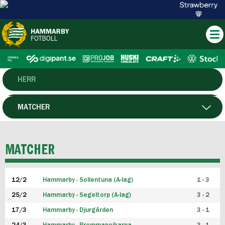
HERR
DAM
MATCHER
HTFF
SPELARE
MATCHER
P19
12/2
Hammarby - Sollentuna (A-lag)
1 - 3
F19
25/2
Hammarby - Segeltorp (A-lag)
3 - 2
FUTSAL HERR
17/3
Hammarby - Djurgården
3 - 1