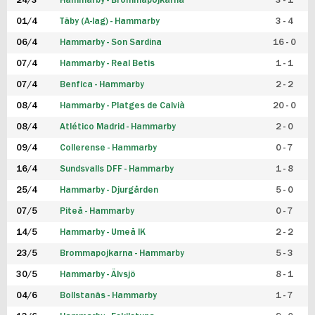
24/3
Hammarby - Brommapojkarna
3 - 1
FUTSAL DAM
01/4
Täby (A-lag) - Hammarby
3 - 4
06/4
Hammarby - Son Sardina
16 - 0
07/4
Hammarby - Real Betis
1 - 1
07/4
Benfica - Hammarby
2 - 2
08/4
Hammarby - Platges de Calvià
20 - 0
08/4
Atlético Madrid - Hammarby
2 - 0
09/4
Collerense - Hammarby
0 - 7
16/4
Sundsvalls DFF - Hammarby
1 - 8
25/4
Hammarby - Djurgården
5 - 0
07/5
Piteå - Hammarby
0 - 7
14/5
Hammarby - Umeå IK
2 - 2
23/5
Brommapojkarna - Hammarby
5 - 3
30/5
Hammarby - Älvsjö
8 - 1
04/6
Bollstanäs - Hammarby
1 - 7