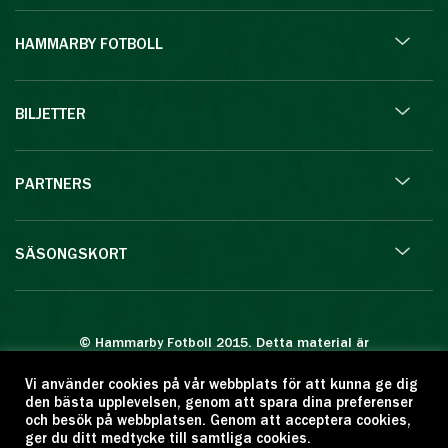
HAMMARBY FOTBOLL
BILJETTER
PARTNERS
SÄSONGSKORT
© Hammarby Fotboll 2015. Detta material är
skyddat enligt lagen om upphovsrätt.
Vi använder cookies på vår webbplats för att kunna ge dig
Eftertryck eller annan kopiering är förbjuden.
den bästa upplevelsen, genom att spara dina preferenser
Citera oss gärna men ange källan:
och besök på webbplatsen. Genom att acceptera cookies,
ger du ditt medtycke till samtliga cookies.
www.hammarbyfotboll.se. Ansvarig utgivare: