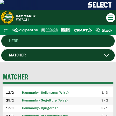
HERR
DAM
MATCHER
HTFF
SPELARE
MATCHER
P19
12/2
Hammarby - Sollentuna (A-lag)
1 - 3
F19
25/2
Hammarby - Segeltorp (A-lag)
3 - 2
FUTSAL HERR
17/3
Hammarby - Djurgården
3 - 1