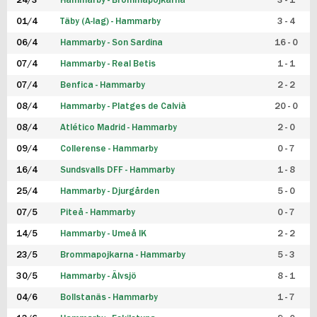
24/3
Hammarby - Brommapojkarna
3 - 1
FUTSAL DAM
01/4
Täby (A-lag) - Hammarby
3 - 4
06/4
Hammarby - Son Sardina
16 - 0
07/4
Hammarby - Real Betis
1 - 1
07/4
Benfica - Hammarby
2 - 2
08/4
Hammarby - Platges de Calvià
20 - 0
08/4
Atlético Madrid - Hammarby
2 - 0
09/4
Collerense - Hammarby
0 - 7
16/4
Sundsvalls DFF - Hammarby
1 - 8
25/4
Hammarby - Djurgården
5 - 0
07/5
Piteå - Hammarby
0 - 7
14/5
Hammarby - Umeå IK
2 - 2
23/5
Brommapojkarna - Hammarby
5 - 3
30/5
Hammarby - Älvsjö
8 - 1
04/6
Bollstanäs - Hammarby
1 - 7