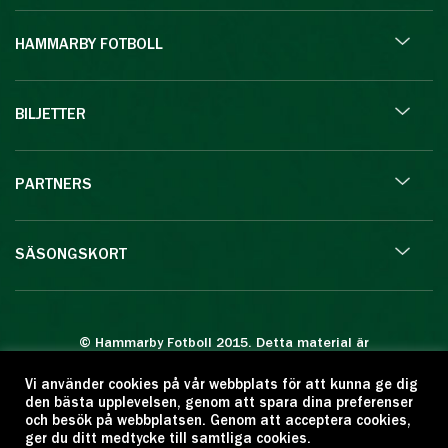
HAMMARBY FOTBOLL
BILJETTER
PARTNERS
SÄSONGSKORT
© Hammarby Fotboll 2015. Detta material är
skyddat enligt lagen om upphovsrätt.
Vi använder cookies på vår webbplats för att kunna ge dig
Eftertryck eller annan kopiering är förbjuden.
den bästa upplevelsen, genom att spara dina preferenser
Citera oss gärna men ange källan:
och besök på webbplatsen. Genom att acceptera cookies,
ger du ditt medtycke till samtliga cookies.
www.hammarbyfotboll.se. Ansvarig utgivare: