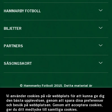
HAMMARBY FOTBOLL
BILJETTER
PARTNERS
SÄSONGSKORT
© Hammarby Fotboll 2015. Detta material är
skyddat enligt lagen om upphovsrätt.
Vi använder cookies på vår webbplats för att kunna ge dig
Eftertryck eller annan kopiering är förbjuden.
den bästa upplevelsen, genom att spara dina preferenser
Citera oss gärna men ange källan:
och besök på webbplatsen. Genom att acceptera cookies,
ger du ditt medtycke till samtliga cookies.
www.hammarbyfotboll.se. Ansvarig utgivare: