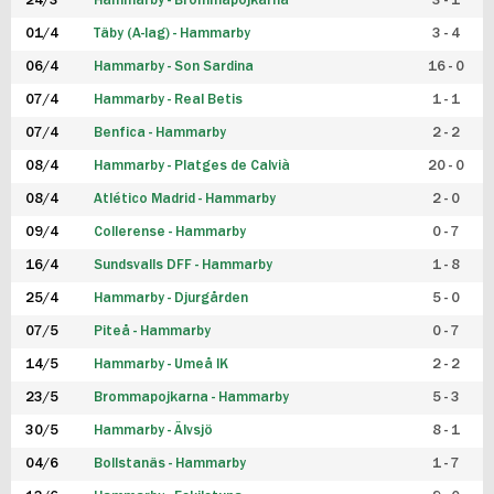
24/3
Hammarby - Brommapojkarna
3 - 1
FUTSAL DAM
01/4
Täby (A-lag) - Hammarby
3 - 4
06/4
Hammarby - Son Sardina
16 - 0
07/4
Hammarby - Real Betis
1 - 1
07/4
Benfica - Hammarby
2 - 2
08/4
Hammarby - Platges de Calvià
20 - 0
08/4
Atlético Madrid - Hammarby
2 - 0
09/4
Collerense - Hammarby
0 - 7
16/4
Sundsvalls DFF - Hammarby
1 - 8
25/4
Hammarby - Djurgården
5 - 0
07/5
Piteå - Hammarby
0 - 7
14/5
Hammarby - Umeå IK
2 - 2
23/5
Brommapojkarna - Hammarby
5 - 3
30/5
Hammarby - Älvsjö
8 - 1
04/6
Bollstanäs - Hammarby
1 - 7