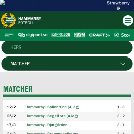
HERR
DAM
MATCHER
HTFF
SPELARE
MATCHER
P19
12/2
Hammarby - Sollentuna (A-lag)
1 - 3
F19
25/2
Hammarby - Segeltorp (A-lag)
3 - 2
FUTSAL HERR
17/3
Hammarby - Djurgården
3 - 1