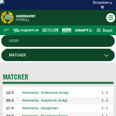
HERR
DAM
MATCHER
HTFF
SPELARE
MATCHER
P19
12/2
Hammarby - Sollentuna (A-lag)
1 - 3
F19
25/2
Hammarby - Segeltorp (A-lag)
3 - 2
FUTSAL HERR
17/3
Hammarby - Djurgården
3 - 1