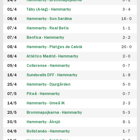
24/3
Hammarby - Brommapojkarna
3 - 1
FUTSAL DAM
01/4
Täby (A-lag) - Hammarby
3 - 4
06/4
Hammarby - Son Sardina
16 - 0
07/4
Hammarby - Real Betis
1 - 1
07/4
Benfica - Hammarby
2 - 2
08/4
Hammarby - Platges de Calvià
20 - 0
08/4
Atlético Madrid - Hammarby
2 - 0
09/4
Collerense - Hammarby
0 - 7
16/4
Sundsvalls DFF - Hammarby
1 - 8
25/4
Hammarby - Djurgården
5 - 0
07/5
Piteå - Hammarby
0 - 7
14/5
Hammarby - Umeå IK
2 - 2
23/5
Brommapojkarna - Hammarby
5 - 3
30/5
Hammarby - Älvsjö
8 - 1
04/6
Bollstanäs - Hammarby
1 - 7