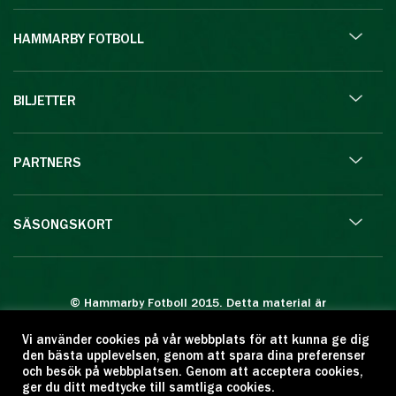
HAMMARBY FOTBOLL
BILJETTER
PARTNERS
SÄSONGSKORT
© Hammarby Fotboll 2015. Detta material är
skyddat enligt lagen om upphovsrätt.
Vi använder cookies på vår webbplats för att kunna ge dig
Eftertryck eller annan kopiering är förbjuden.
den bästa upplevelsen, genom att spara dina preferenser
Citera oss gärna men ange källan:
och besök på webbplatsen. Genom att acceptera cookies,
ger du ditt medtycke till samtliga cookies.
www.hammarbyfotboll.se. Ansvarig utgivare: