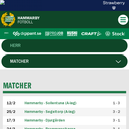
HERR
DAM
MATCHER
HTFF
SPELARE
MATCHER
P19
12/2
Hammarby - Sollentuna (A-lag)
1 - 3
F19
25/2
Hammarby - Segeltorp (A-lag)
3 - 2
FUTSAL HERR
17/3
Hammarby - Djurgården
3 - 1