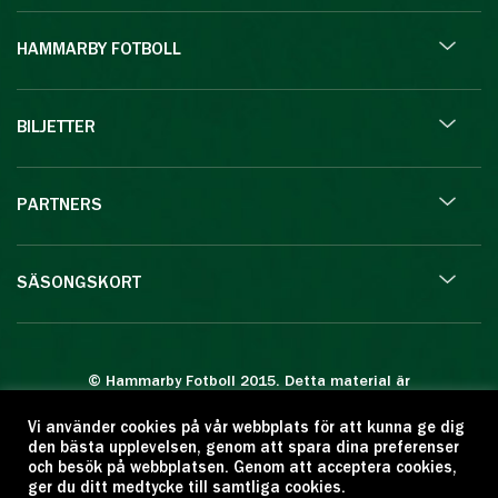
HAMMARBY FOTBOLL
BILJETTER
PARTNERS
SÄSONGSKORT
© Hammarby Fotboll 2015. Detta material är
skyddat enligt lagen om upphovsrätt.
Vi använder cookies på vår webbplats för att kunna ge dig
Eftertryck eller annan kopiering är förbjuden.
den bästa upplevelsen, genom att spara dina preferenser
Citera oss gärna men ange källan:
och besök på webbplatsen. Genom att acceptera cookies,
ger du ditt medtycke till samtliga cookies.
www.hammarbyfotboll.se. Ansvarig utgivare: