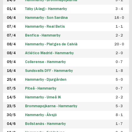
24/3
Hammarby - Brommapojkarna
3 - 1
FUTSAL DAM
01/4
Täby (A-lag) - Hammarby
3 - 4
06/4
Hammarby - Son Sardina
16 - 0
07/4
Hammarby - Real Betis
1 - 1
07/4
Benfica - Hammarby
2 - 2
08/4
Hammarby - Platges de Calvià
20 - 0
08/4
Atlético Madrid - Hammarby
2 - 0
09/4
Collerense - Hammarby
0 - 7
16/4
Sundsvalls DFF - Hammarby
1 - 8
25/4
Hammarby - Djurgården
5 - 0
07/5
Piteå - Hammarby
0 - 7
14/5
Hammarby - Umeå IK
2 - 2
23/5
Brommapojkarna - Hammarby
5 - 3
30/5
Hammarby - Älvsjö
8 - 1
04/6
Bollstanäs - Hammarby
1 - 7