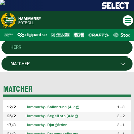
HERR
DAM
MATCHER
HTFF
SPELARE
MATCHER
P19
12/2
Hammarby - Sollentuna (A-lag)
1 - 3
F19
25/2
Hammarby - Segeltorp (A-lag)
3 - 2
FUTSAL HERR
17/3
Hammarby - Djurgården
3 - 1