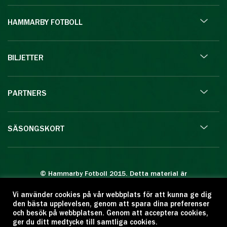
HAMMARBY FOTBOLL
BILJETTER
PARTNERS
SÄSONGSKORT
© Hammarby Fotboll 2015. Detta material är
skyddat enligt lagen om upphovsrätt.
Vi använder cookies på vår webbplats för att kunna ge dig
Eftertryck eller annan kopiering är förbjuden.
den bästa upplevelsen, genom att spara dina preferenser
Citera oss gärna men ange källan:
och besök på webbplatsen. Genom att acceptera cookies,
ger du ditt medtycke till samtliga cookies.
www.hammarbyfotboll.se. Ansvarig utgivare: