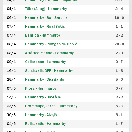
24/3
Hammarby - Brommapojkarna
3 - 1
FUTSAL DAM
01/4
Täby (A-lag) - Hammarby
3 - 4
06/4
Hammarby - Son Sardina
16 - 0
07/4
Hammarby - Real Betis
1 - 1
07/4
Benfica - Hammarby
2 - 2
08/4
Hammarby - Platges de Calvià
20 - 0
08/4
Atlético Madrid - Hammarby
2 - 0
09/4
Collerense - Hammarby
0 - 7
16/4
Sundsvalls DFF - Hammarby
1 - 8
25/4
Hammarby - Djurgården
5 - 0
07/5
Piteå - Hammarby
0 - 7
14/5
Hammarby - Umeå IK
2 - 2
23/5
Brommapojkarna - Hammarby
5 - 3
30/5
Hammarby - Älvsjö
8 - 1
04/6
Bollstanäs - Hammarby
1 - 7