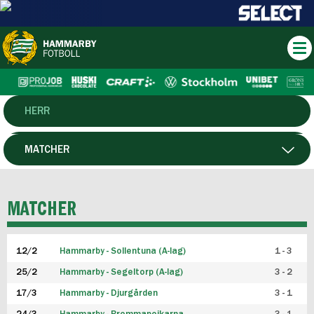
HERR
DAM
MATCHER
HTFF
SPELARE
MATCHER
P19
12/2
Hammarby - Sollentuna (A-lag)
1 - 3
F19
25/2
Hammarby - Segeltorp (A-lag)
3 - 2
FUTSAL HERR
17/3
Hammarby - Djurgården
3 - 1