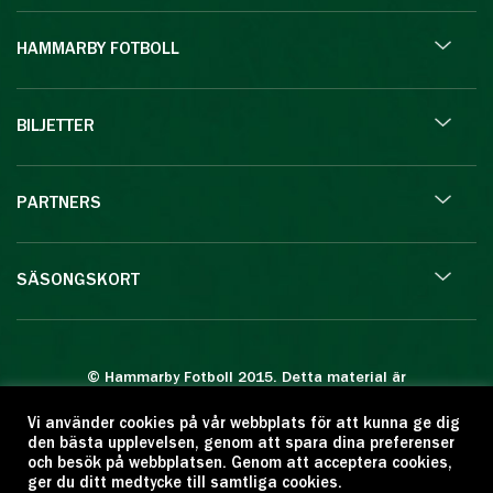
HAMMARBY FOTBOLL
BILJETTER
PARTNERS
SÄSONGSKORT
© Hammarby Fotboll 2015. Detta material är
skyddat enligt lagen om upphovsrätt.
Vi använder cookies på vår webbplats för att kunna ge dig
Eftertryck eller annan kopiering är förbjuden.
den bästa upplevelsen, genom att spara dina preferenser
Citera oss gärna men ange källan:
och besök på webbplatsen. Genom att acceptera cookies,
ger du ditt medtycke till samtliga cookies.
www.hammarbyfotboll.se. Ansvarig utgivare: