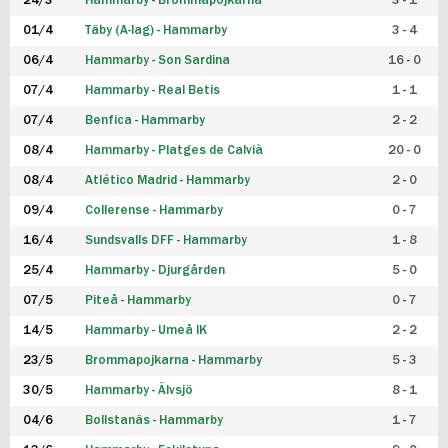
24/3
Hammarby - Brommapojkarna
3 - 1
FUTSAL DAM
01/4
Täby (A-lag) - Hammarby
3 - 4
06/4
Hammarby - Son Sardina
16 - 0
07/4
Hammarby - Real Betis
1 - 1
07/4
Benfica - Hammarby
2 - 2
08/4
Hammarby - Platges de Calvià
20 - 0
08/4
Atlético Madrid - Hammarby
2 - 0
09/4
Collerense - Hammarby
0 - 7
16/4
Sundsvalls DFF - Hammarby
1 - 8
25/4
Hammarby - Djurgården
5 - 0
07/5
Piteå - Hammarby
0 - 7
14/5
Hammarby - Umeå IK
2 - 2
23/5
Brommapojkarna - Hammarby
5 - 3
30/5
Hammarby - Älvsjö
8 - 1
04/6
Bollstanäs - Hammarby
1 - 7