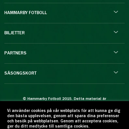
HAMMARBY FOTBOLL
BILJETTER
PARTNERS
SÄSONGSKORT
© Hammarby Fotboll 2015. Detta material är
skyddat enligt lagen om upphovsrätt.
Vi använder cookies på vår webbplats för att kunna ge dig
Eftertryck eller annan kopiering är förbjuden.
den bästa upplevelsen, genom att spara dina preferenser
Citera oss gärna men ange källan:
och besök på webbplatsen. Genom att acceptera cookies,
ger du ditt medtycke till samtliga cookies.
www.hammarbyfotboll.se. Ansvarig utgivare: