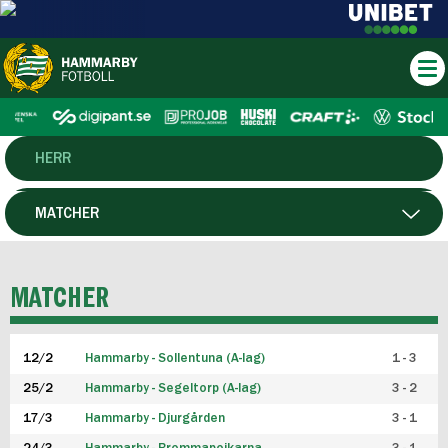
HERR
DAM
MATCHER
HTFF
SPELARE
MATCHER
P19
12/2
Hammarby - Sollentuna (A-lag)
1 - 3
F19
25/2
Hammarby - Segeltorp (A-lag)
3 - 2
FUTSAL HERR
17/3
Hammarby - Djurgården
3 - 1