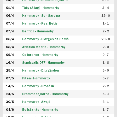
24/3
Hammarby - Brommapojkarna
3 - 1
FUTSAL DAM
01/4
Täby (A-lag) - Hammarby
3 - 4
06/4
Hammarby - Son Sardina
16 - 0
07/4
Hammarby - Real Betis
1 - 1
07/4
Benfica - Hammarby
2 - 2
08/4
Hammarby - Platges de Calvià
20 - 0
08/4
Atlético Madrid - Hammarby
2 - 0
09/4
Collerense - Hammarby
0 - 7
16/4
Sundsvalls DFF - Hammarby
1 - 8
25/4
Hammarby - Djurgården
5 - 0
07/5
Piteå - Hammarby
0 - 7
14/5
Hammarby - Umeå IK
2 - 2
23/5
Brommapojkarna - Hammarby
5 - 3
30/5
Hammarby - Älvsjö
8 - 1
04/6
Bollstanäs - Hammarby
1 - 7