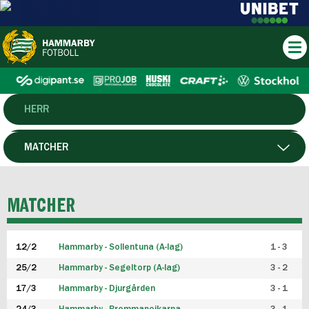
HERR
DAM
MATCHER
HTFF
SPELARE
MATCHER
P19
12/2
Hammarby - Sollentuna (A-lag)
1 - 3
F19
25/2
Hammarby - Segeltorp (A-lag)
3 - 2
FUTSAL HERR
17/3
Hammarby - Djurgården
3 - 1