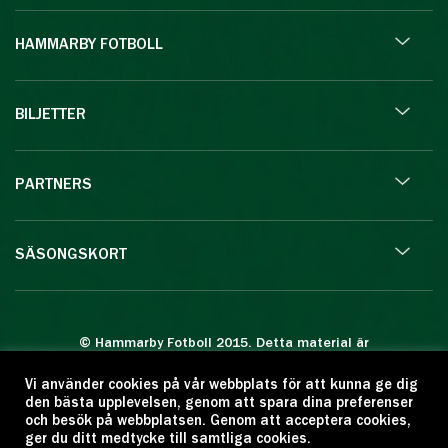
HAMMARBY FOTBOLL
BILJETTER
PARTNERS
SÄSONGSKORT
© Hammarby Fotboll 2015. Detta material är
skyddat enligt lagen om upphovsrätt.
Vi använder cookies på vår webbplats för att kunna ge dig
Eftertryck eller annan kopiering är förbjuden.
den bästa upplevelsen, genom att spara dina preferenser
Citera oss gärna men ange källan:
och besök på webbplatsen. Genom att acceptera cookies,
ger du ditt medtycke till samtliga cookies.
www.hammarbyfotboll.se. Ansvarig utgivare: