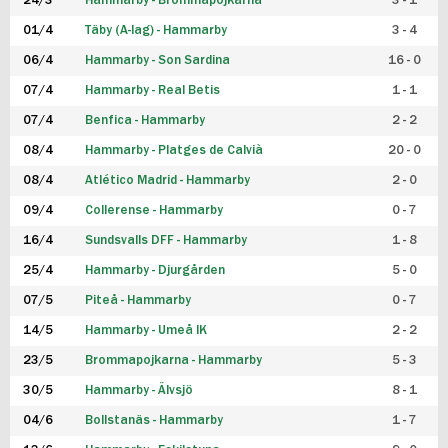
24/3
Hammarby - Brommapojkarna
3 - 1
FUTSAL DAM
01/4
Täby (A-lag) - Hammarby
3 - 4
06/4
Hammarby - Son Sardina
16 - 0
07/4
Hammarby - Real Betis
1 - 1
07/4
Benfica - Hammarby
2 - 2
08/4
Hammarby - Platges de Calvià
20 - 0
08/4
Atlético Madrid - Hammarby
2 - 0
09/4
Collerense - Hammarby
0 - 7
16/4
Sundsvalls DFF - Hammarby
1 - 8
25/4
Hammarby - Djurgården
5 - 0
07/5
Piteå - Hammarby
0 - 7
14/5
Hammarby - Umeå IK
2 - 2
23/5
Brommapojkarna - Hammarby
5 - 3
30/5
Hammarby - Älvsjö
8 - 1
04/6
Bollstanäs - Hammarby
1 - 7