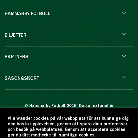
HAMMARBY FOTBOLL
BILJETTER
PARTNERS
SÄSONGSKORT
© Hammarby Fotboll 2015. Detta material är
skyddat enligt lagen om upphovsrätt.
Vi använder cookies på vår webbplats för att kunna ge dig
Eftertryck eller annan kopiering är förbjuden.
den bästa upplevelsen, genom att spara dina preferenser
Citera oss gärna men ange källan:
och besök på webbplatsen. Genom att acceptera cookies,
ger du ditt medtycke till samtliga cookies.
www.hammarbyfotboll.se. Ansvarig utgivare: