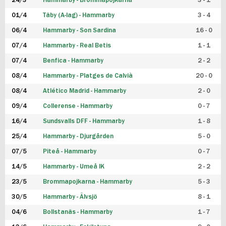
24/3
Hammarby - Brommapojkarna
3 - 1
FUTSAL DAM
01/4
Täby (A-lag) - Hammarby
3 - 4
06/4
Hammarby - Son Sardina
16 - 0
07/4
Hammarby - Real Betis
1 - 1
07/4
Benfica - Hammarby
2 - 2
08/4
Hammarby - Platges de Calvià
20 - 0
08/4
Atlético Madrid - Hammarby
2 - 0
09/4
Collerense - Hammarby
0 - 7
16/4
Sundsvalls DFF - Hammarby
1 - 8
25/4
Hammarby - Djurgården
5 - 0
07/5
Piteå - Hammarby
0 - 7
14/5
Hammarby - Umeå IK
2 - 2
23/5
Brommapojkarna - Hammarby
5 - 3
30/5
Hammarby - Älvsjö
8 - 1
04/6
Bollstanäs - Hammarby
1 - 7