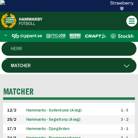
HERR
DAM
MATCHER
HTFF
SPELARE
MATCHER
P19
12/2
Hammarby - Sollentuna (A-lag)
1 - 3
F19
25/2
Hammarby - Segeltorp (A-lag)
3 - 2
FUTSAL HERR
17/3
Hammarby - Djurgården
3 - 1