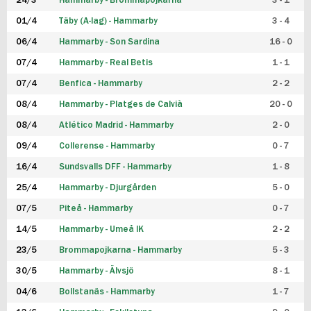
24/3
Hammarby - Brommapojkarna
3 - 1
FUTSAL DAM
01/4
Täby (A-lag) - Hammarby
3 - 4
06/4
Hammarby - Son Sardina
16 - 0
07/4
Hammarby - Real Betis
1 - 1
07/4
Benfica - Hammarby
2 - 2
08/4
Hammarby - Platges de Calvià
20 - 0
08/4
Atlético Madrid - Hammarby
2 - 0
09/4
Collerense - Hammarby
0 - 7
16/4
Sundsvalls DFF - Hammarby
1 - 8
25/4
Hammarby - Djurgården
5 - 0
07/5
Piteå - Hammarby
0 - 7
14/5
Hammarby - Umeå IK
2 - 2
23/5
Brommapojkarna - Hammarby
5 - 3
30/5
Hammarby - Älvsjö
8 - 1
04/6
Bollstanäs - Hammarby
1 - 7