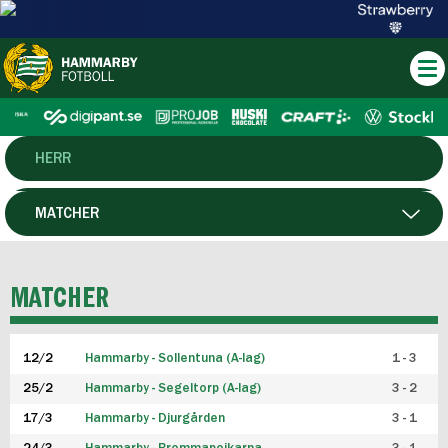
HERR
DAM
MATCHER
HTFF
SPELARE
MATCHER
P19
12/2
Hammarby - Sollentuna (A-lag)
1 - 3
F19
25/2
Hammarby - Segeltorp (A-lag)
3 - 2
FUTSAL HERR
17/3
Hammarby - Djurgården
3 - 1