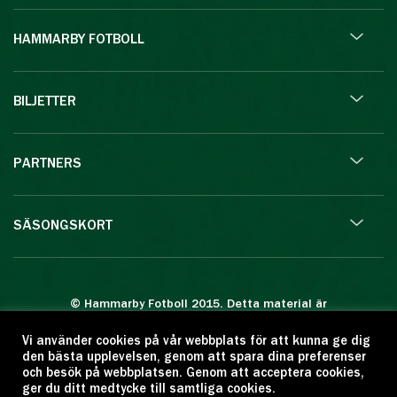
HAMMARBY FOTBOLL
BILJETTER
PARTNERS
SÄSONGSKORT
© Hammarby Fotboll 2015. Detta material är
skyddat enligt lagen om upphovsrätt.
Vi använder cookies på vår webbplats för att kunna ge dig
Eftertryck eller annan kopiering är förbjuden.
den bästa upplevelsen, genom att spara dina preferenser
Citera oss gärna men ange källan:
och besök på webbplatsen. Genom att acceptera cookies,
ger du ditt medtycke till samtliga cookies.
www.hammarbyfotboll.se. Ansvarig utgivare: