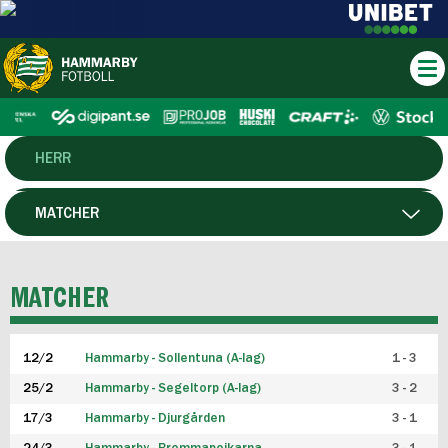
HERR
DAM
MATCHER
HTFF
SPELARE
MATCHER
P19
12/2
Hammarby - Sollentuna (A-lag)
1 - 3
F19
25/2
Hammarby - Segeltorp (A-lag)
3 - 2
FUTSAL HERR
17/3
Hammarby - Djurgården
3 - 1