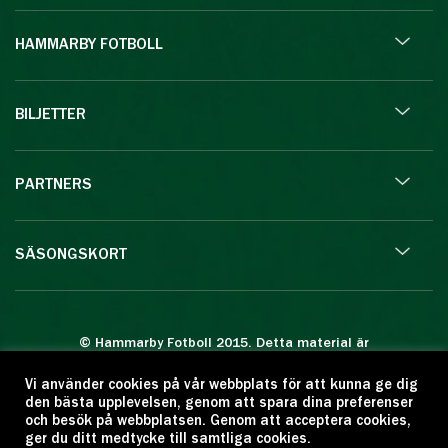
HAMMARBY FOTBOLL
BILJETTER
PARTNERS
SÄSONGSKORT
© Hammarby Fotboll 2015. Detta material är
skyddat enligt lagen om upphovsrätt.
Vi använder cookies på vår webbplats för att kunna ge dig
Eftertryck eller annan kopiering är förbjuden.
den bästa upplevelsen, genom att spara dina preferenser
Citera oss gärna men ange källan:
och besök på webbplatsen. Genom att acceptera cookies,
ger du ditt medtycke till samtliga cookies.
www.hammarbyfotboll.se. Ansvarig utgivare: