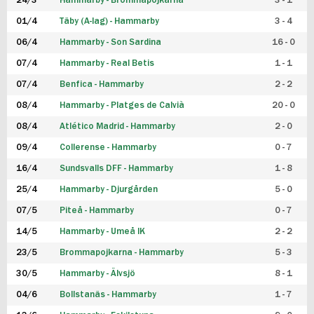
24/3
Hammarby - Brommapojkarna
3 - 1
FUTSAL DAM
01/4
Täby (A-lag) - Hammarby
3 - 4
06/4
Hammarby - Son Sardina
16 - 0
07/4
Hammarby - Real Betis
1 - 1
07/4
Benfica - Hammarby
2 - 2
08/4
Hammarby - Platges de Calvià
20 - 0
08/4
Atlético Madrid - Hammarby
2 - 0
09/4
Collerense - Hammarby
0 - 7
16/4
Sundsvalls DFF - Hammarby
1 - 8
25/4
Hammarby - Djurgården
5 - 0
07/5
Piteå - Hammarby
0 - 7
14/5
Hammarby - Umeå IK
2 - 2
23/5
Brommapojkarna - Hammarby
5 - 3
30/5
Hammarby - Älvsjö
8 - 1
04/6
Bollstanäs - Hammarby
1 - 7