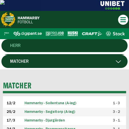
HERR
DAM
MATCHER
HTFF
SPELARE
MATCHER
P19
12/2
Hammarby - Sollentuna (A-lag)
1 - 3
F19
25/2
Hammarby - Segeltorp (A-lag)
3 - 2
FUTSAL HERR
17/3
Hammarby - Djurgården
3 - 1