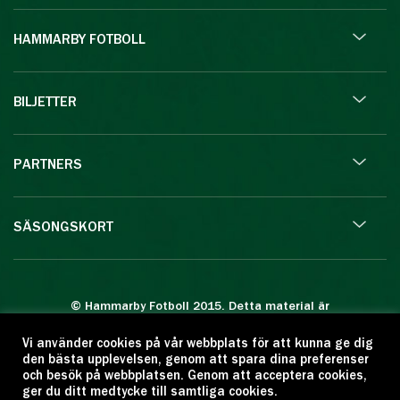
HAMMARBY FOTBOLL
BILJETTER
PARTNERS
SÄSONGSKORT
© Hammarby Fotboll 2015. Detta material är
skyddat enligt lagen om upphovsrätt.
Vi använder cookies på vår webbplats för att kunna ge dig
Eftertryck eller annan kopiering är förbjuden.
den bästa upplevelsen, genom att spara dina preferenser
Citera oss gärna men ange källan:
och besök på webbplatsen. Genom att acceptera cookies,
ger du ditt medtycke till samtliga cookies.
www.hammarbyfotboll.se. Ansvarig utgivare: