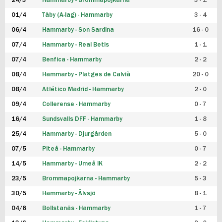
24/3
Hammarby - Brommapojkarna
3 - 1
FUTSAL DAM
01/4
Täby (A-lag) - Hammarby
3 - 4
06/4
Hammarby - Son Sardina
16 - 0
07/4
Hammarby - Real Betis
1 - 1
07/4
Benfica - Hammarby
2 - 2
08/4
Hammarby - Platges de Calvià
20 - 0
08/4
Atlético Madrid - Hammarby
2 - 0
09/4
Collerense - Hammarby
0 - 7
16/4
Sundsvalls DFF - Hammarby
1 - 8
25/4
Hammarby - Djurgården
5 - 0
07/5
Piteå - Hammarby
0 - 7
14/5
Hammarby - Umeå IK
2 - 2
23/5
Brommapojkarna - Hammarby
5 - 3
30/5
Hammarby - Älvsjö
8 - 1
04/6
Bollstanäs - Hammarby
1 - 7