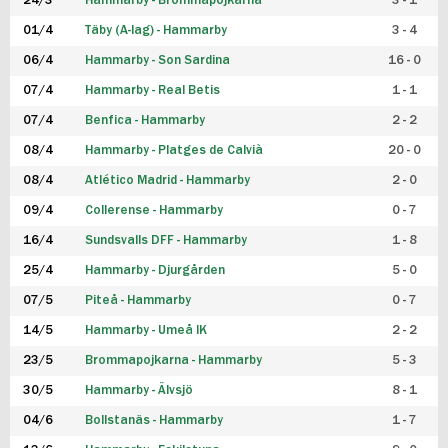
24/3
Hammarby - Brommapojkarna
3 - 1
FUTSAL DAM
01/4
Täby (A-lag) - Hammarby
3 - 4
06/4
Hammarby - Son Sardina
16 - 0
07/4
Hammarby - Real Betis
1 - 1
07/4
Benfica - Hammarby
2 - 2
08/4
Hammarby - Platges de Calvià
20 - 0
08/4
Atlético Madrid - Hammarby
2 - 0
09/4
Collerense - Hammarby
0 - 7
16/4
Sundsvalls DFF - Hammarby
1 - 8
25/4
Hammarby - Djurgården
5 - 0
07/5
Piteå - Hammarby
0 - 7
14/5
Hammarby - Umeå IK
2 - 2
23/5
Brommapojkarna - Hammarby
5 - 3
30/5
Hammarby - Älvsjö
8 - 1
04/6
Bollstanäs - Hammarby
1 - 7