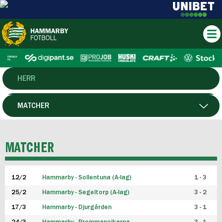
HERR
DAM
MATCHER
HTFF
SPELARE
MATCHER
P19
12/2
Hammarby - Sollentuna (A-lag)
1 - 3
F19
25/2
Hammarby - Segeltorp (A-lag)
3 - 2
FUTSAL HERR
17/3
Hammarby - Djurgården
3 - 1