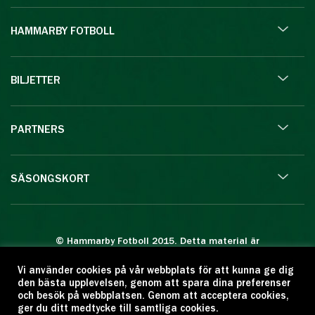
HAMMARBY FOTBOLL
BILJETTER
PARTNERS
SÄSONGSKORT
© Hammarby Fotboll 2015. Detta material är
skyddat enligt lagen om upphovsrätt.
Vi använder cookies på vår webbplats för att kunna ge dig
Eftertryck eller annan kopiering är förbjuden.
den bästa upplevelsen, genom att spara dina preferenser
Citera oss gärna men ange källan:
och besök på webbplatsen. Genom att acceptera cookies,
ger du ditt medtycke till samtliga cookies.
www.hammarbyfotboll.se. Ansvarig utgivare: