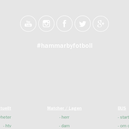
#hammarbyfotboll
tuellt
Matcher / Lagen
BUS
yheter
herr
start
htv
dam
om 