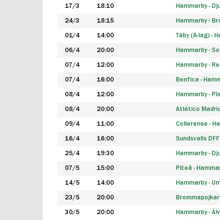
17/3
18:10
Hammarby - Dj
24/3
18:15
Hammarby - B
01/4
14:00
Täby (A-lag) -
06/4
20:00
Hammarby - So
07/4
12:00
Hammarby - Rea
07/4
16:00
Benfica - Ham
08/4
12:00
Hammarby - Pla
08/4
20:00
Atlético Madri
09/4
11:00
Collerense - 
16/4
16:00
Sundsvalls DF
25/4
19:30
Hammarby - Dj
07/5
15:00
Piteå - Hamma
14/5
14:00
Hammarby - Um
23/5
20:00
Brommapojkar
30/5
20:00
Hammarby - Älv