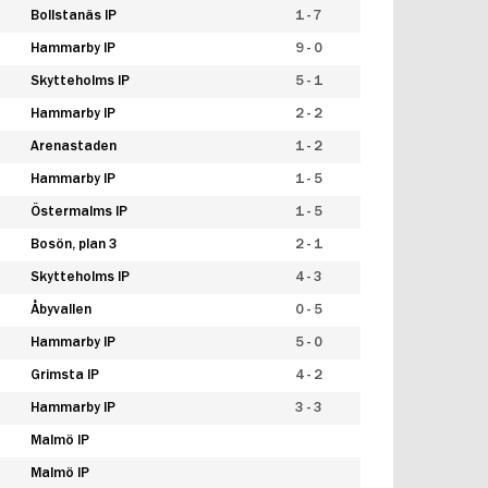
Bollstanäs IP
1 - 7
Hammarby IP
9 - 0
Skytteholms IP
5 - 1
Hammarby IP
2 - 2
Arenastaden
1 - 2
Hammarby IP
1 - 5
Östermalms IP
1 - 5
Bosön, plan 3
2 - 1
Skytteholms IP
4 - 3
Åbyvallen
0 - 5
Hammarby IP
5 - 0
Grimsta IP
4 - 2
Hammarby IP
3 - 3
Malmö IP
Malmö IP