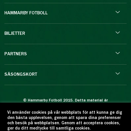
HAMMARBY FOTBOLL
BILJETTER
PARTNERS
SÄSONGSKORT
© Hammarby Fotboll 2015. Detta material är
skyddat enligt lagen om upphovsrätt.
Vi använder cookies på vår webbplats för att kunna ge dig
Eftertryck eller annan kopiering är förbjuden.
den bästa upplevelsen, genom att spara dina preferenser
Citera oss gärna men ange källan:
och besök på webbplatsen. Genom att acceptera cookies,
ger du ditt medtycke till samtliga cookies.
www.hammarbyfotboll.se. Ansvarig utgivare: