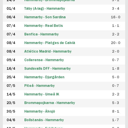
24/3
Hammarby - Brommapojkarna
3 - 1
FUTSAL DAM
01/4
Täby (A-lag) - Hammarby
3 - 4
06/4
Hammarby - Son Sardina
16 - 0
07/4
Hammarby - Real Betis
1 - 1
07/4
Benfica - Hammarby
2 - 2
08/4
Hammarby - Platges de Calvià
20 - 0
08/4
Atlético Madrid - Hammarby
2 - 0
09/4
Collerense - Hammarby
0 - 7
16/4
Sundsvalls DFF - Hammarby
1 - 8
25/4
Hammarby - Djurgården
5 - 0
07/5
Piteå - Hammarby
0 - 7
14/5
Hammarby - Umeå IK
2 - 2
23/5
Brommapojkarna - Hammarby
5 - 3
30/5
Hammarby - Älvsjö
8 - 1
04/6
Bollstanäs - Hammarby
1 - 7