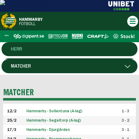
HERR
DAM
MATCHER
HTFF
SPELARE
MATCHER
P19
12/2
Hammarby - Sollentuna (A-lag)
1 - 3
F19
25/2
Hammarby - Segeltorp (A-lag)
3 - 2
FUTSAL HERR
17/3
Hammarby - Djurgården
3 - 1