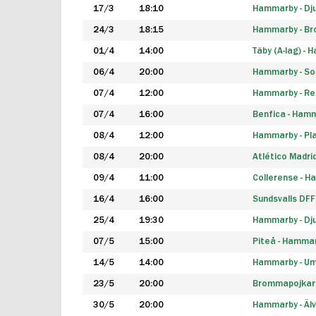
17/3
18:10
Hammarby - Dj
24/3
18:15
Hammarby - B
01/4
14:00
Täby (A-lag) -
06/4
20:00
Hammarby - So
07/4
12:00
Hammarby - Rea
07/4
16:00
Benfica - Ham
08/4
12:00
Hammarby - Pla
08/4
20:00
Atlético Madri
09/4
11:00
Collerense - 
16/4
16:00
Sundsvalls DF
25/4
19:30
Hammarby - Dj
07/5
15:00
Piteå - Hamma
14/5
14:00
Hammarby - Um
23/5
20:00
Brommapojkar
30/5
20:00
Hammarby - Älv