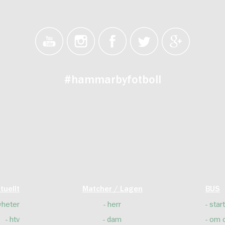
#hammarbyfotboll
tuellt
Matcher / Lagen
BUS
yheter
herr
start
htv
dam
om 