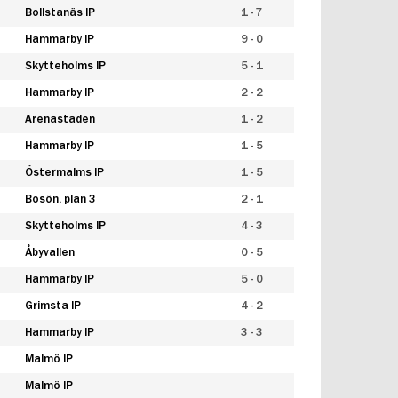
Bollstanäs IP
1 - 7
Hammarby IP
9 - 0
Skytteholms IP
5 - 1
Hammarby IP
2 - 2
Arenastaden
1 - 2
Hammarby IP
1 - 5
Östermalms IP
1 - 5
Bosön, plan 3
2 - 1
Skytteholms IP
4 - 3
Åbyvallen
0 - 5
Hammarby IP
5 - 0
Grimsta IP
4 - 2
Hammarby IP
3 - 3
Malmö IP
Malmö IP