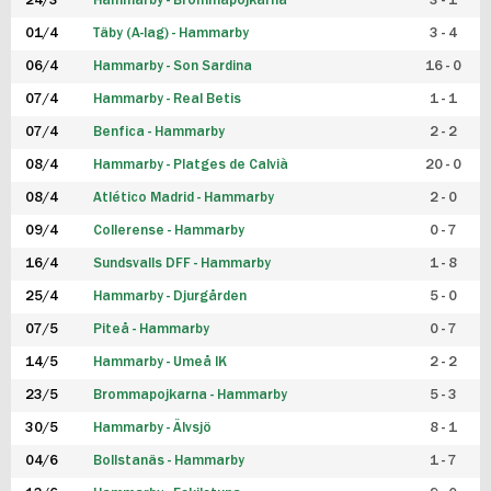
24/3
Hammarby - Brommapojkarna
3 - 1
FUTSAL DAM
01/4
Täby (A-lag) - Hammarby
3 - 4
06/4
Hammarby - Son Sardina
16 - 0
07/4
Hammarby - Real Betis
1 - 1
07/4
Benfica - Hammarby
2 - 2
08/4
Hammarby - Platges de Calvià
20 - 0
08/4
Atlético Madrid - Hammarby
2 - 0
09/4
Collerense - Hammarby
0 - 7
16/4
Sundsvalls DFF - Hammarby
1 - 8
25/4
Hammarby - Djurgården
5 - 0
07/5
Piteå - Hammarby
0 - 7
14/5
Hammarby - Umeå IK
2 - 2
23/5
Brommapojkarna - Hammarby
5 - 3
30/5
Hammarby - Älvsjö
8 - 1
04/6
Bollstanäs - Hammarby
1 - 7