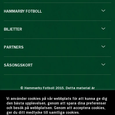
HAMMARBY FOTBOLL
BILJETTER
PARTNERS
SÄSONGSKORT
© Hammarby Fotboll 2015. Detta material är
skyddat enligt lagen om upphovsrätt.
Vi använder cookies på vår webbplats för att kunna ge dig
Eftertryck eller annan kopiering är förbjuden.
den bästa upplevelsen, genom att spara dina preferenser
Citera oss gärna men ange källan:
och besök på webbplatsen. Genom att acceptera cookies,
ger du ditt medtycke till samtliga cookies.
www.hammarbyfotboll.se. Ansvarig utgivare: