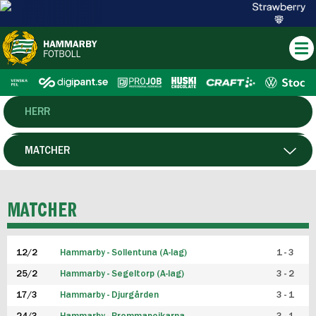
HERR
DAM
MATCHER
HTFF
SPELARE
MATCHER
P19
12/2
Hammarby - Sollentuna (A-lag)
1 - 3
F19
25/2
Hammarby - Segeltorp (A-lag)
3 - 2
FUTSAL HERR
17/3
Hammarby - Djurgården
3 - 1