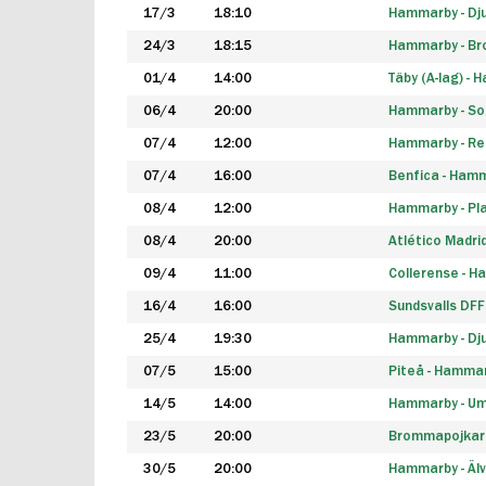
17/3
18:10
Hammarby - Dj
24/3
18:15
Hammarby - B
01/4
14:00
Täby (A-lag) -
06/4
20:00
Hammarby - So
07/4
12:00
Hammarby - Rea
07/4
16:00
Benfica - Ham
08/4
12:00
Hammarby - Pla
08/4
20:00
Atlético Madri
09/4
11:00
Collerense - 
16/4
16:00
Sundsvalls DF
25/4
19:30
Hammarby - Dj
07/5
15:00
Piteå - Hamma
14/5
14:00
Hammarby - Um
23/5
20:00
Brommapojkar
30/5
20:00
Hammarby - Älv