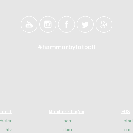
#hammarbyfotboll
tuellt
Matcher / Lagen
BUS
yheter
herr
start
htv
dam
om 