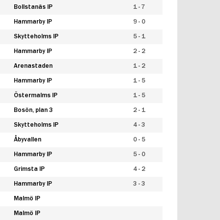
Bollstanäs IP
1 - 7
Hammarby IP
9 - 0
Skytteholms IP
5 - 1
Hammarby IP
2 - 2
Arenastaden
1 - 2
Hammarby IP
1 - 5
Östermalms IP
1 - 5
Bosön, plan 3
2 - 1
Skytteholms IP
4 - 3
Åbyvallen
0 - 5
Hammarby IP
5 - 0
Grimsta IP
4 - 2
Hammarby IP
3 - 3
Malmö IP
Malmö IP