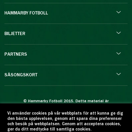
HAMMARBY FOTBOLL
BILJETTER
PARTNERS
SÄSONGSKORT
© Hammarby Fotboll 2015. Detta material är
skyddat enligt lagen om upphovsrätt.
Vi använder cookies på vår webbplats för att kunna ge dig
Eftertryck eller annan kopiering är förbjuden.
den bästa upplevelsen, genom att spara dina preferenser
Citera oss gärna men ange källan:
och besök på webbplatsen. Genom att acceptera cookies,
ger du ditt medtycke till samtliga cookies.
www.hammarbyfotboll.se. Ansvarig utgivare: