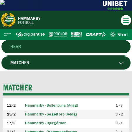
HERR
DAM
MATCHER
HTFF
SPELARE
MATCHER
P19
12/2
Hammarby - Sollentuna (A-lag)
1 - 3
F19
25/2
Hammarby - Segeltorp (A-lag)
3 - 2
FUTSAL HERR
17/3
Hammarby - Djurgården
3 - 1