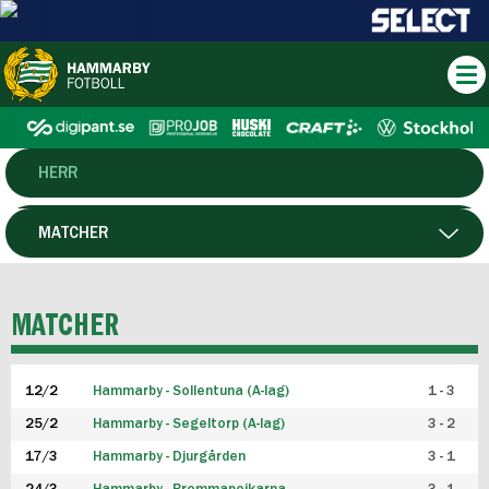
HERR
DAM
MATCHER
HTFF
SPELARE
MATCHER
P19
12/2
Hammarby - Sollentuna (A-lag)
1 - 3
F19
25/2
Hammarby - Segeltorp (A-lag)
3 - 2
FUTSAL HERR
17/3
Hammarby - Djurgården
3 - 1