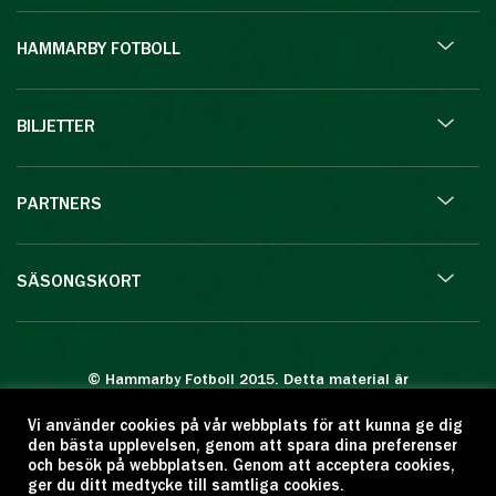
HAMMARBY FOTBOLL
BILJETTER
PARTNERS
SÄSONGSKORT
© Hammarby Fotboll 2015. Detta material är
skyddat enligt lagen om upphovsrätt.
Vi använder cookies på vår webbplats för att kunna ge dig
Eftertryck eller annan kopiering är förbjuden.
den bästa upplevelsen, genom att spara dina preferenser
Citera oss gärna men ange källan:
och besök på webbplatsen. Genom att acceptera cookies,
ger du ditt medtycke till samtliga cookies.
www.hammarbyfotboll.se. Ansvarig utgivare: