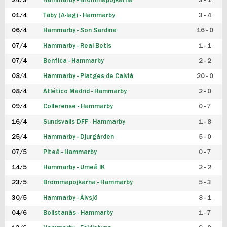
24/3
Hammarby - Brommapojkarna
3 - 1
FUTSAL DAM
01/4
Täby (A-lag) - Hammarby
3 - 4
06/4
Hammarby - Son Sardina
16 - 0
07/4
Hammarby - Real Betis
1 - 1
07/4
Benfica - Hammarby
2 - 2
08/4
Hammarby - Platges de Calvià
20 - 0
08/4
Atlético Madrid - Hammarby
2 - 0
09/4
Collerense - Hammarby
0 - 7
16/4
Sundsvalls DFF - Hammarby
1 - 8
25/4
Hammarby - Djurgården
5 - 0
07/5
Piteå - Hammarby
0 - 7
14/5
Hammarby - Umeå IK
2 - 2
23/5
Brommapojkarna - Hammarby
5 - 3
30/5
Hammarby - Älvsjö
8 - 1
04/6
Bollstanäs - Hammarby
1 - 7