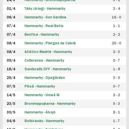
24/3
Hammarby - Brommapojkarna
3 - 1
FUTSAL DAM
01/4
Täby (A-lag) - Hammarby
3 - 4
06/4
Hammarby - Son Sardina
16 - 0
07/4
Hammarby - Real Betis
1 - 1
07/4
Benfica - Hammarby
2 - 2
08/4
Hammarby - Platges de Calvià
20 - 0
08/4
Atlético Madrid - Hammarby
2 - 0
09/4
Collerense - Hammarby
0 - 7
16/4
Sundsvalls DFF - Hammarby
1 - 8
25/4
Hammarby - Djurgården
5 - 0
07/5
Piteå - Hammarby
0 - 7
14/5
Hammarby - Umeå IK
2 - 2
23/5
Brommapojkarna - Hammarby
5 - 3
30/5
Hammarby - Älvsjö
8 - 1
04/6
Bollstanäs - Hammarby
1 - 7