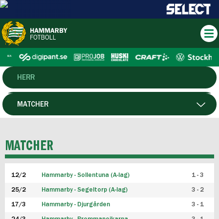
HERR
DAM
MATCHER
HTFF
SPELARE
MATCHER
P19
12/2
Hammarby - Sollentuna (A-lag)
1 - 3
F19
25/2
Hammarby - Segeltorp (A-lag)
3 - 2
FUTSAL HERR
17/3
Hammarby - Djurgården
3 - 1