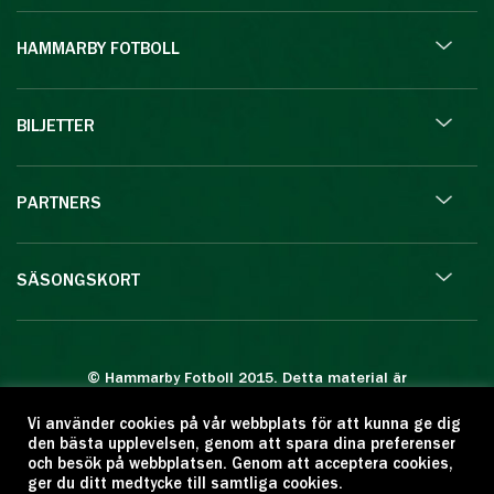
HAMMARBY FOTBOLL
BILJETTER
PARTNERS
SÄSONGSKORT
© Hammarby Fotboll 2015. Detta material är
skyddat enligt lagen om upphovsrätt.
Vi använder cookies på vår webbplats för att kunna ge dig
Eftertryck eller annan kopiering är förbjuden.
den bästa upplevelsen, genom att spara dina preferenser
Citera oss gärna men ange källan:
och besök på webbplatsen. Genom att acceptera cookies,
ger du ditt medtycke till samtliga cookies.
www.hammarbyfotboll.se. Ansvarig utgivare: