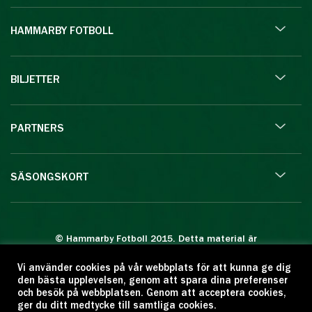
HAMMARBY FOTBOLL
BILJETTER
PARTNERS
SÄSONGSKORT
© Hammarby Fotboll 2015. Detta material är
skyddat enligt lagen om upphovsrätt.
Vi använder cookies på vår webbplats för att kunna ge dig
Eftertryck eller annan kopiering är förbjuden.
den bästa upplevelsen, genom att spara dina preferenser
Citera oss gärna men ange källan:
och besök på webbplatsen. Genom att acceptera cookies,
ger du ditt medtycke till samtliga cookies.
www.hammarbyfotboll.se. Ansvarig utgivare: