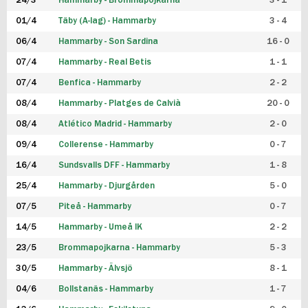
24/3
Hammarby - Brommapojkarna
3 - 1
FUTSAL DAM
01/4
Täby (A-lag) - Hammarby
3 - 4
06/4
Hammarby - Son Sardina
16 - 0
07/4
Hammarby - Real Betis
1 - 1
07/4
Benfica - Hammarby
2 - 2
08/4
Hammarby - Platges de Calvià
20 - 0
08/4
Atlético Madrid - Hammarby
2 - 0
09/4
Collerense - Hammarby
0 - 7
16/4
Sundsvalls DFF - Hammarby
1 - 8
25/4
Hammarby - Djurgården
5 - 0
07/5
Piteå - Hammarby
0 - 7
14/5
Hammarby - Umeå IK
2 - 2
23/5
Brommapojkarna - Hammarby
5 - 3
30/5
Hammarby - Älvsjö
8 - 1
04/6
Bollstanäs - Hammarby
1 - 7