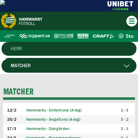
HERR
DAM
MATCHER
HTFF
SPELARE
MATCHER
P19
12/2
Hammarby - Sollentuna (A-lag)
1 - 3
F19
25/2
Hammarby - Segeltorp (A-lag)
3 - 2
FUTSAL HERR
17/3
Hammarby - Djurgården
3 - 1